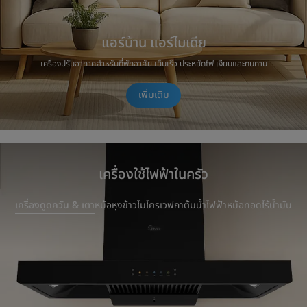
แอร์บ้าน แอร์ไมเดีย
เครื่องปรับอากาศสำหรับที่พักอาศัย เย็นเร็ว ประหยัดไฟ เงียบและทนทาน
เพิ่มเติม
เครื่องใช้ไฟฟ้าในครัว
เครื่องดูดควัน & เตา
หม้อหุงข้าว
ไมโครเวฟ
กาต้มน้ำไฟฟ้า
หม้อทอดไร้น้ำมัน