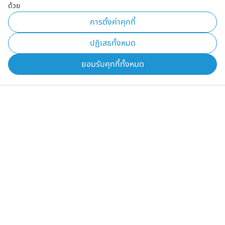
ด้วย
Global Sponsorship
การตั้งค่าคุกกี้
ปฏิเสธทั้งหมด
ยอมรับคุกกี้ทั้งหมด
เชื่อมต่อกับเรา
สมัครรับจดหมายข่าวของเรา เพื่อรับข่าวสารและประกาศเกี่ยวกับผลิตภัณฑ์
ล่าสุด
ตรวจสอบเพื่อดูว่าเราจัดการข้อมูลของคุณอย่างไร
ข้อตกลงการใช้งาน