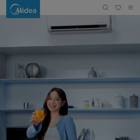
Midea
Thailand
|
Simply
ideal
-
World's
เครื่องฟอกอากาศ ไมเดีย
Number
1
Smart
Home
ฟอกอากาศบริสุทธิ์ สบายใจด้วย UV Light Technology
Appliance
Brand
เพิ่มเติม
HOB & HOOD
Midea Building Technologies (MBT)
Simplify Your Life ชีวิตง่าย ด้วยไมเดีย
is one of the seven major business segments under Midea
Group, delivering integrated solutions across HVAC, Elevator,
เพิ่มเติม
Building Intelligence, and Energy Management.