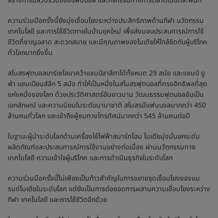
สร้างการมีส่วนร่วมของแฟนบอล และกิจกรรมทางการตลาดในแต่ละพื้นที่
ความร่วมมือครั้งนี้ยังมุ่งเชื่อมโยงระหว่างประสิทธิภาพด้านกีฬา นวัตกรรม
เทคโนโลยี และการใช้ชีวิตภายในบ้านยุคใหม่ เพื่อส่งมอบประสบการณ์การใช้
ชีวิตที่ชาญฉลาด สะดวกสบาย และมีคุณภาพของไมเดียให้ใกล้ชิดกับผู้บริโภค
ทั่วโลกมากยิ่งขึ้น
สโมสรฟุตบอลบาร์เซโลนาคว้าแชมป์ลาลีกาได้ทั้งหมด 29 สมัย และแชมป์ ยู
ฟ่า แชมเปียนส์ลีก 5 สมัย ทำให้เป็นหนึ่งในสโมสรฟุตบอลที่ทรงอิทธิพลที่สุด
แห่งหนึ่งของโลก ด้วยประวัติศาสตร์อันยาวนาน วัฒนธรรมฟุตบอลอันเป็น
เอกลักษณ์ และความนิยมในระดับนานาชาติ สโมสรมีแฟนบอลมากกว่า 450
ล้านคนทั่วโลก และเข้าถึงผู้ชมทางโทรทัศน์มากกว่า 545 ล้านคนต่อปี
ในฐานะผู้นำระดับโลกด้านเครื่องใช้ไฟฟ้าสมาร์ทโฮม ไมเดียมุ่งมั่นยกระดับ
ผลิตภัณฑ์และประสบการณ์การใช้งานอย่างต่อเนื่อง ผ่านนวัตกรรมทาง
เทคโนโลยี ความเข้าใจผู้บริโภค และการดำเนินธุรกิจในระดับโลก
ความร่วมมือครั้งนี้ไม่เพียงเป็นก้าวสำคัญในการขยายจุดเชื่อมโยงของแบ
รนด์ไมเดียในระดับโลก แต่ยังเป็นการต่อยอดการผสานความเชื่อมโยงระหว่าง
กีฬา เทคโนโลยี และการใช้ชีวิตอีกด้วย