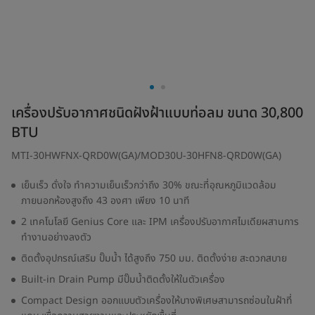
เครื่องปรับอากาศชนิดฝังฝ้าแบบท่อลม ขนาด 30,800
BTU
MTI-30HWFNX-QRD0W(GA)/MOD30U-30HFN8-QRD0W(GA)
เย็นเร็ว ดั่งใจ ทำความเย็นเร็วกว่าถึง 30% ขณะที่อุณหภูมิแวดล้อม
ภายนอกห้องสูงถึง 43 องศา เพียง 10 นาที
2 เทคโนโลยี Genius Core และ IPM เครื่องปรับอากาศไมเดียผสานการ
ทำงานอย่างลงตัว
ติดตั้งอุปกรณ์เสริม ปั๊มน้ำ ได้สูงถึง 750 มม. ติดตั้งง่าย สะดวกสบาย
Built-in Drain Pump มีปั๊มน้ำติดตั้งให้ในตัวเครื่อง
Compact Design ออกแบบตัวเครื่องให้บางพิเศษสามารถซ่อนในฝ้าที่