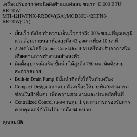
เครื่องปรับอากาศชนิดฝังฝ้าแบบท่อลม ขนาด 43,000 BTU
RRD0W
MTI-42HWFNX-RRD0W(GA)/MOD30U-42HFN8-
RRD0W(GA)
เย็นเร็ว ดั่งใจ ทำความเย็นเร็วกว่าถึง 30% ขณะที่อุณหภูมิ
แวดล้อมภายนอกห้องสูงถึง 43 องศา เพียง 10 นาที
2 เทคโนโลยี Genius Core และ IPM เครื่องปรับอากาศไม
เดียผสานการทำงานอย่างลงตัว
ติดตั้งอุปกรณ์เสริม ปั๊มน้ำ ได้สูงถึง 750 มม. ติดตั้งง่าย
สะดวกสบาย
Built-in Drain Pump มีปั๊มน้ำติดตั้งให้ในตัวเครื่อง
Compact Design ออกแบบตัวเครื่องให้บางพิเศษสามารถ
ซ่อนในฝ้าที่แคบ เพื่อความสวยงามและประหยัดพื้นที่
Centralized Control แผงควบคุม 1 จุด สามารถรองรับการ
ควบคุมแอร์ตัวในได้มากถึง 64 หน่วย
คุณสมบัติ