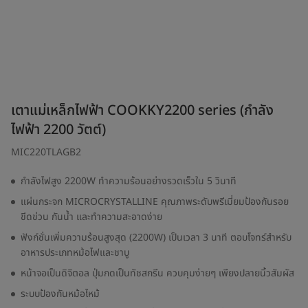
เตาแม่เหล็กไฟฟ้า COOKKY2200 series (กำลัง
ไฟฟ้า 2200 วัตต์)
MIC220TLAGB2
กำลังไฟสูง 2200W ทำความร้อนอย่างรวดเร็วใน 5 วินาที
แผ่นกระจก MICROCRYSTALLINE คุณภาพระดับพรีเมี่ยมป้องกันรอย
ขีดข่วน กันน้ำ และทำความสะอาดง่าย
ฟังก์ชั่นเพิ่มความร้อนสูงสุด (2200W) เป็นเวลา 3 นาที ตอบโจทร์สำหรับ
อาหารประเภทหม้อไฟและชาบู
หน้าจอเป็นดิจิตอล ปุ่มกดเป็นทัชสกรีน ควบคุมง่ายๆ เพียงปลายนิ้วสัมผัส
ระบบป้องกันหม้อไหม้