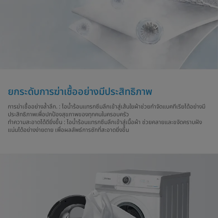
ยกระดับการฆ่าเชื้ออย่างมีประสิทธิภาพ
การฆ่าเชื้ออย่างล้ำลึก. : ไอน้ำร้อนแทรกซึมลึกเข้าสู่เส้นใยผ้าช่วยกำจัดแบคทีเรียได้อย่างมี
ประสิทธิภาพเพื่อปกป้องสุขภาพของทุกคนในครอบครัว
ทำความสะอาดได้ดียิ่งขึ้น : ไอน้ำร้อนแทรกซึมลึกเข้าสู่เนื้อผ้า ช่วยคลายและขจัดคราบฝัง
แน่นได้อย่างง่ายดาย เพื่อผลลัพธ์การซักที่สะอาดยิ่งขึ้น