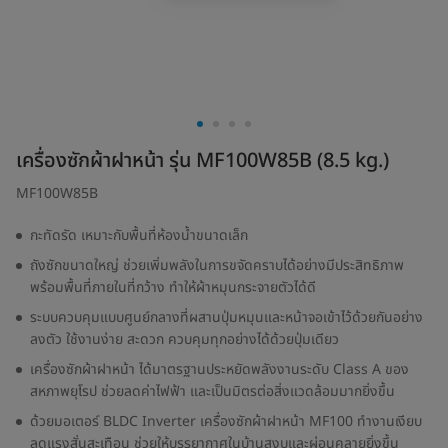
เครื่องซักผ้าฝาหน้า รุ่น MF100W85B (8.5 kg.)
MF100W85B
กะทัดรัด เหมาะกับพื้นที่ห้องน้ำขนาดเล็ก
ถังซักขนาดใหญ่ ช่วยเพิ่มพลังในการขจัดคราบได้อย่างมีประสิทธิภาพ
พร้อมพื้นที่ภายในที่กว้าง ทำให้ผ้าหมุนกระจายตัวได้ดี
ระบบควบคุมแบบศูนย์กลางที่ผสานปุ่มหมุนและหน้าจอเข้าไว้ด้วยกันอย่าง
ลงตัว ใช้งานง่าย สะดวก ควบคุมทุกอย่างได้ด้วยปุ่มเดียว
เครื่องซักผ้าฝาหน้า ได้มาตรฐานประหยัดพลังงานระดับ Class A ของ
สหภาพยุโรป ช่วยลดค่าไฟฟ้า และเป็นมิตรต่อสิ่งแวดล้อมมากยิ่งขึ้น
ด้วยมอเตอร์ BLDC Inverter เครื่องซักผ้าฝาหน้า MF100 ทำงานเงียบ
ลดแรงสั่นสะเทือน ช่วยให้บรรยากาศในบ้านสงบและผ่อนคลายยิ่งขึ้น