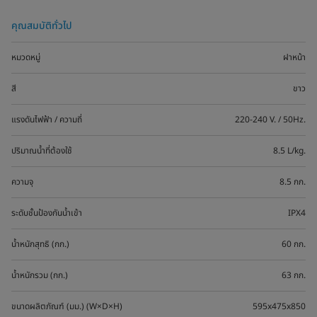
คุณสมบัติทั่วไป
หมวดหมู่
ฝาหน้า
สี
ขาว
แรงดันไฟฟ้า / ความถี่
220-240 V. / 50Hz.
ปริมาณน้ำที่ต้องใช้
8.5 L/kg.
ความจุ
8.5 กก.
ระดับชั้นป้องกันน้ำเข้า
IPX4
น้ำหนักสุทธิ (กก.)
60 กก.
น้ำหนักรวม (กก.)
63 กก.
ขนาดผลิตภัณฑ์ (มม.) (W×D×H)
595x475x850