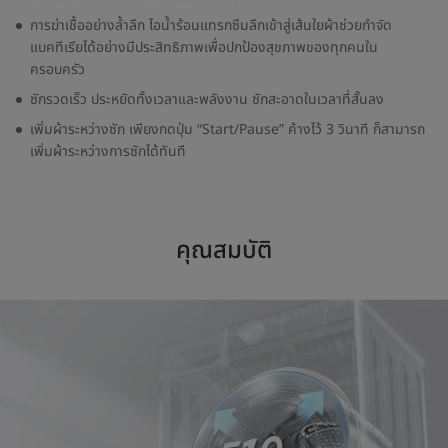
การฆ่าเชื้ออย่างล้ำลึก ไอน้ำร้อนแทรกซึมลึกเข้าสู่เส้นใยผ้าช่วยกำจัด
แบคทีเรียได้อย่างมีประสิทธิภาพเพื่อปกป้องสุขภาพของทุกคนใน
ครอบครัว
ซักรวดเร็ว ประหยัดทั้งเวลาและพลังงาน ซักสะอาดในเวลาที่สั้นลง
เพิ่มผ้าระหว่างซัก เพียงกดปุ่ม “Start/Pause” ค้างไว้ 3 วินาที ก็สามารถ
เพิ่มผ้าระหว่างการซักได้ทันที
คุณสมบัติ