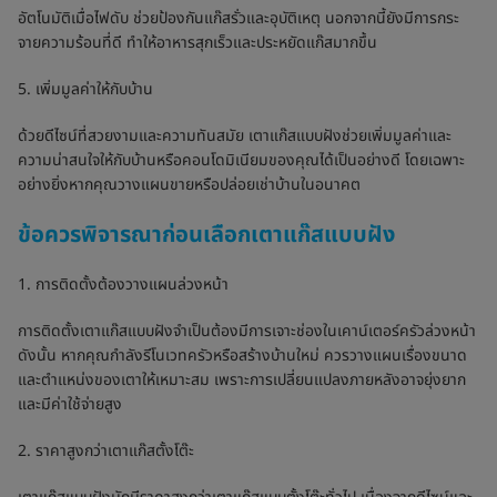
อัตโนมัติเมื่อไฟดับ ช่วยป้องกันแก๊สรั่วและอุบัติเหตุ นอกจากนี้ยังมีการกระ
จายความร้อนที่ดี ทำให้อาหารสุกเร็วและประหยัดแก๊สมากขึ้น
5. เพิ่มมูลค่าให้กับบ้าน
ด้วยดีไซน์ที่สวยงามและความทันสมัย เตาแก๊สแบบฝังช่วยเพิ่มมูลค่าและ
ความน่าสนใจให้กับบ้านหรือคอนโดมิเนียมของคุณได้เป็นอย่างดี โดยเฉพาะ
อย่างยิ่งหากคุณวางแผนขายหรือปล่อยเช่าบ้านในอนาคต
ข้อควรพิจารณาก่อนเลือกเตาแก๊สแบบฝัง
1. การติดตั้งต้องวางแผนล่วงหน้า
การติดตั้งเตาแก๊สแบบฝังจำเป็นต้องมีการเจาะช่องในเคาน์เตอร์ครัวล่วงหน้า
ดังนั้น หากคุณกำลังรีโนเวทครัวหรือสร้างบ้านใหม่ ควรวางแผนเรื่องขนาด
และตำแหน่งของเตาให้เหมาะสม เพราะการเปลี่ยนแปลงภายหลังอาจยุ่งยาก
และมีค่าใช้จ่ายสูง
2. ราคาสูงกว่าเตาแก๊สตั้งโต๊ะ