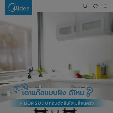
เตา
แก๊ส
แบบ
ฝัง
ดี
ไหม
คู่มือ
ครบ
จบ
ก่อน
ตัดสิน
ใจ
เปลี่ยน
ครัว