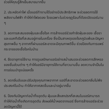
ช่วยให้คุณรู้สึกเย็นสบายมากขึ้น
2. ประหยัดค่าไฟ เมื่อแอร์ทำงานได้อย่างมีประสิทธิภาพ จะช่วยลดการใช้
พลังงานไฟฟ้า ทำให้ค่าไฟลดลง โดยเฉพาะในช่วงฤดูร้อนที่ต้องเปิดแอร์นาน
ๆ
3. ลดการสะสมของฝุ่นและเชื้อโรค การล้างแอร์ช่วยกำจัดฝุ่นละออง เชื้อรา
และแบคทีเรียที่สะสมอยู่ภายในเครื่อง ซึ่งเป็นสาเหตุของโรคภูมิแพ้และปัญหา
สุขภาพอื่น ๆ อากาศที่ผ่านแอร์สะอาดจะมีคุณภาพดีขึ้น ช่วยป้องกันการแพร่
กระจายของเชื้อโรคในบ้าน
4. ยืดอายุการใช้งาน การดูแลรักษาแอร์อย่างสม่ำเสมอจะช่วยลดการสึกหรอ
ของชิ้นส่วนต่าง ๆ ทำให้แอร์มีอายุการใช้งานที่ยาวนานขึ้น ลดความจำเป็นใน
การซ่อมบำรุงบ่อยครั้ง
5. ลดกลิ่นอับและปรับปรุงคุณภาพอากาศ แอร์ที่สะอาดจะช่วยลดกลิ่นไม่พึง
ประสงค์ในบ้าน ทำให้อากาศสดชื่นและน่าอยู่มากขึ้น
6. ป้องกันปัญหาท่อน้ำทิ้งอุดตัน ฝุ่นและสิ่งสกปรกที่สะสมในแอร์สามารถ
ทำให้ท่อน้ำทิ้งเกิดการอุดตัน ส่งผลให้น้ำหยดจากแอร์ ซึ่งการล้างแอร์จะช่วย
ลดปัญหานี้ได้