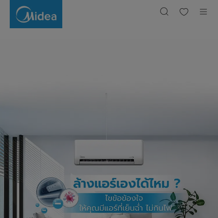
ล้าง
แอร์
เอง
ได้
ไหม
?
ไขข้อ
ข้องใจ
ให้
คุณ
มี
แอร์
ที่
เย็น
ฉ่ำ
ไม่
กิน
ไฟ