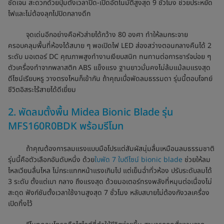
ชัดเจน สะดวกด้วยปุ่มตั้งเวลาปิด-เปิดอัตโนมัติสูงสุด 9 ชั่วโมง ช่วยประหยัด
ไฟและไม่ต้องลุกไปปิดกลางดึก
จุดเด่นอีกอย่างคือหัวส่ายได้กว้าง 80 องศา ทำให้ลมกระจาย
ครอบคลุมพื้นที่ห้องได้สบาย ๆ พอเปิดไฟ LED ส่องสว่างตอนกลางคืนได้ 2
ระดับ มอเตอร์ DC คุณภาพสูงทำงานเงียบสนิท ทนทานต่อการชาร์จบ่อย ๆ
ตัวเครื่องทำจากพลาสติก ABS แข็งแรง ฐานยาวมั่นคงไม่ล้มแม้ลมแรงสุด
ดีไซน์เรียบหรู วางตรงไหนก็เข้ากัน ถ้าคุณเบื่อพัดลมธรรมดา รุ่นนี้ตอบโจทย์
ชีวิตอิสระไร้สายได้ดีเยี่ยม
2. พัดลมตั้งพื้น Midea Bionic Blade รุ่น
MFS160R0BDK พร้อมรีโมท
ถ้าคุณต้องการลมแรงแบบมือโปรแต่สัมผัสนุ่มลื่นเหมือนลมธรรมชาติ
รุ่นนี้คือตัวเลือกอันดับหนึ่ง ด้วย
ใบพัด 7 ใบดีไซน์ bionic blade
ช่วยให้ลม
ไหลเวียนลื่นไหล ไม่กระแทกหน้าแรงเกินไป แต่เย็นฉ่ำทั่วห้อง ปรับระดับลมได้
3 ระดับ ตั้งแต่เบา กลาง ถึงแรงสุด ด้วยมอเตอร์ทรงพลังที่หมุนต่อเนื่องไม่
สะดุด ฟังก์ชันตั้งเวลาใช้งานสูงสุด 7 ชั่วโมง หลับสบายไม่ต้องกังวลเครื่อง
เปิดทิ้งไว้