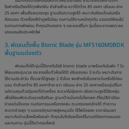
รีโมทคอนโทรลคือไฮไลต์ที่ทำให้ชีวิตง่ายขึ้น สามารถกดสั่งงานจาก
โซฟาหรือเตียงได้ทุกฟังก์ชัน หัวส่ายซ้าย-ขวาได้กว้าง 85 องศา ปรับบน-ล่าง
25 องศา เพื่อเล็งลมตรงจุด ฐานปรับความสูงได้ เหมาะกับห้องนั่งเล่นหรือ
ห้องนอน ตัวเครื่องสีดำดูพรีเมียม ทนทานใช้งานหนักทุกวัน มอเตอร์เงียบไม่
รบกวนการพักผ่อน ถ้าคุณมีงบกลาง ๆ และชอบรีโมท รุ่นนี้ชนะขาดเพราะลม
แรงแถมยังประหยัดไฟ
3. พัดลมตั้งพื้น Bionic Blade รุ่น MFS160M0BDK
พื้นฐานแต่ลงตัว
พัดลมตั้งโต๊ะรุ่นนี้ใช้เทคโนโลยี bionic blade มาพร้อมกับใบพัด 7 ใบ
ให้ลมแรงนุ่มนวล กระจายเย็นทั่วห้องได้ดี ปรับแรงลม 3 ระดับ เหมาะกับการ
ใช้งานประจำวัน ตั้งเวลาได้สูงสุด 2 ชั่วโมง พอสำหรับงีบกลางวันหรือใช้ก่อน
นอน หัวส่ายกว้าง 85 องศาซ้าย-ขวา ปรับบน-ล่าง 25 องศาเหมือนรุ่นรีโมท
แต่ควบคุมด้วยปุ่มกดที่ตัวเครื่อง สะดวกไม่ยุ่งยาก ปรับความสูงได้ยืดหยุ่น
เพื่อให้ลมพัดระดับเอวหรือศีรษะ ฐานกว้างมั่นคงไม่โยกเยก ดีไซน์สีดำเรียบ
ง่ายแต่แข็งแรง ทนต่อการชนหรือตกหล่น ตะแกรงถอดล้างได้ ทำความ
สะอาดง่ายสุด ๆ มอเตอร์คุณภาพสูงหมุนนิ่ง ใช้ไฟน้อยลง ราคาย่อมเยา
เหมาะกับบ้านเล็กหรือห้องเช่า ถ้าคุณไม่ซีเรียสเรื่องรีโมทแต่ต้องการลมแรง
และทนทาน รุ่นนี้ถือว่าตอบโจทย์