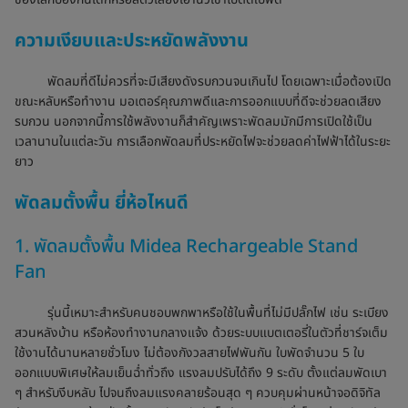
ความเงียบและประหยัดพลังงาน
พัดลมที่ดีไม่ควรที่จะมีเสียงดังรบกวนจนเกินไป โดยเฉพาะเมื่อต้องเปิด
ขณะหลับหรือทำงาน มอเตอร์คุณภาพดีและการออกแบบที่ดีจะช่วยลดเสียง
รบกวน นอกจากนี้การใช้พลังงานก็สำคัญเพราะพัดลมมักมีการเปิดใช้เป็น
เวลานานในแต่ละวัน การเลือกพัดลมที่ประหยัดไฟจะช่วยลดค่าไฟฟ้าได้ในระยะ
ยาว
พัดลมตั้งพื้น ยี่ห้อไหนดี
1. พัดลมตั้งพื้น Midea Rechargeable Stand
Fan
รุ่นนี้เหมาะสำหรับคนชอบพกพาหรือใช้ในพื้นที่ไม่มีปลั๊กไฟ เช่น ระเบียง
สวนหลังบ้าน หรือห้องทำงานกลางแจ้ง ด้วยระบบแบตเตอรี่ในตัวที่ชาร์จเต็ม
ใช้งานได้นานหลายชั่วโมง ไม่ต้องกังวลสายไฟพันกัน ใบพัดจำนวน 5 ใบ
ออกแบบพิเศษให้ลมเย็นฉ่ำทั่วถึง แรงลมปรับได้ถึง 9 ระดับ ตั้งแต่ลมพัดเบา
ๆ สำหรับงีบหลับ ไปจนถึงลมแรงคลายร้อนสุด ๆ ควบคุมผ่านหน้าจอดิจิทัล