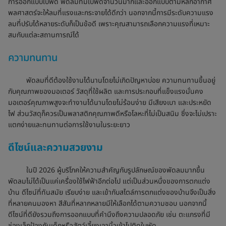
การออกแบบใบพัด พัดลมที่มีใบพัดจำนวนมากและออกแบบตามหลักอากาศ
พลศาสตร์จะให้ลมที่แรงและกระจายได้ดีกว่า นอกจากนี้การมีระดับความแรง
ลมที่ปรับได้หลายระดับก็เป็นข้อดี เพราะคุณสามารถเลือกความแรงที่เหมาะ
สมกับแต่ละสถานการณ์ได้
ความทนทาน
พัดลมที่ดีต้องใช้งานได้นานโดยไม่เกิดปัญหาบ่อย ความทนทานขึ้นอยู่
กับคุณภาพของมอเตอร์ วัสดุที่ใช้ผลิต และการประกอบที่แข็งแรงมั่นคง
มอเตอร์คุณภาพสูงจะทำงานได้นานโดยไม่ร้อนง่าย มีเสียงเบา และประหยัด
ไฟ ส่วนวัสดุก็ควรเป็นพลาสติกคุณภาพดีหรือโลหะที่ไม่เป็นสนิม ซึ่งจะไม่เปราะ
แตกง่ายและทนทานต่อการใช้งานในระยะยาว
ดีไซน์และความสวยงาม
ในปี 2026 ผู้บริโภคให้ความสำคัญกับรูปลักษณ์ของพัดลมมากขึ้น
พัดลมไม่ได้เป็นแค่เครื่องใช้ไฟฟ้าอีกต่อไป แต่เป็นส่วนหนึ่งของการตกแต่ง
บ้าน ดีไซน์ที่ทันสมัย เรียบง่าย และเข้ากับสไตล์การตกแต่งของบ้านจึงเป็นสิ่ง
ที่หลายคนมองหา สีสันที่หลากหลายมีให้เลือกได้ตามความชอบ นอกจากนี้
ดีไซน์ที่ดียังรวมถึงการออกแบบที่คำนึงถึงความปลอดภัย เช่น ตะแกรงที่มี
ช่องเล็กป้องกันเด็กหรือสัตว์เลี้ยงเอานิ้วเข้าไปติดใบพัด