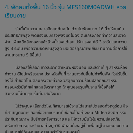
4. พัดลมตั้งพื้น 16 นิ้ว รุ่น MFS160M0ADWH สวย
เรียบง่าย
รุ่นนี้เน้นความคลาสสิกแต่ทันสมัย ด้วยใบพัดขนาด 16 นิ้วให้ลมเย็น
ประสิทธิภาพสูง พัดแรงแบบทรงพลังแต่ไม่ดัง ตะแกรงถอดทำความสะอาด
ง่าย เพียงดึงล็อกออกแล้วล้างน้ำไหลได้เลย ปรับแรงลมได้ 3 ระดับและความ
สูง 3 ระดับ เพื่อความยืดหยุ่นสูงสุด มอเตอร์คุณภาพเยี่ยม ทนทานต่อการใช้
งานยาวนาน 5 ปีขึ้นไป
มีสองสีให้เลือก ขาวสะอาดตาเหมาะห้องนอน และสีดำเท่ ๆ สำหรับห้อง
ทำงาน ดีไซน์เพรียวบาง ประหยัดพื้นที่ ฐานยางกันลื่นไม่ทำพื้นพัง หัวปรับขึ้น
ลงได้ ส่ายอัตโนมัติลมกระจายทั่วถึง วัสดุกันความร้อนปลอดภัยสำหรับ
ครอบครัวมีเด็กเล็กแถมยังราคาถูก ถ้าคุณชอบรุ่นพื้นฐานที่เชื่อถือได้
สวยงามไม่ตกยุค รุ่นนี้น่าสนใจมาก
ไม่ว่าคุณจะเลือกตัวไหนก็สามารถใช้งานได้สบายไปตลอดทั้งฤดูร้อน สิ่ง
ที่สำคัญคือการเลือกซื้อจากแบรนด์ที่เชื่อถือได้อย่างเช่น Midea ซึ่งมีการรับ
ประกันคุณภาพ มีบริการหลังการขาย และให้ความมั่นใจในความปลอดภัย
พร้อมกับการดูแลรักษาอย่างถูกวิธี พัดลมก็จะอยู่เป็นเพื่อนคู่ใจคอยมอบความ
เย็นสบายให้กับคุณและครอบครัวได้นานหลายปี