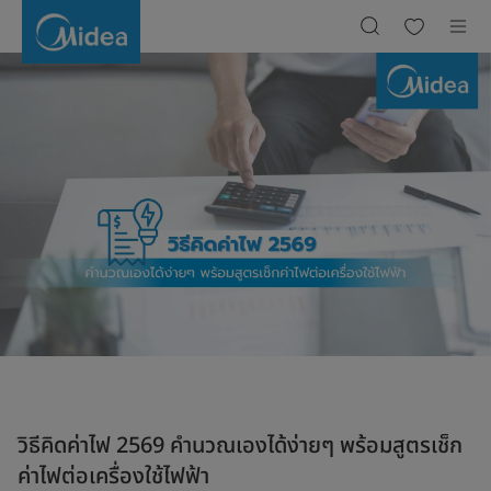
วิธี
คิด
ค่า
ไฟ
ฉบับ
เข้าใจ
ง่าย:
คำนวณ
ค่า
ไฟ
แอร์
ติด
ผนัง
และ
เครื่อง
ใช้
ไฟฟ้า
ใน
บ้าน
วิธีคิดค่าไฟ 2569 คำนวณเองได้ง่ายๆ พร้อมสูตรเช็ก
ค่าไฟต่อเครื่องใช้ไฟฟ้า