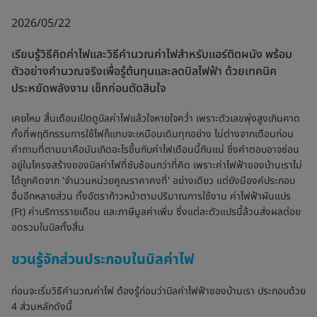
2026/05/22
เรียนรู้วิธีคิดค่าไฟและวิธีคำนวณค่าไฟสำหรับแอร์ติดผนัง พร้อม
ตัวอย่างคำนวณจริงเพื่อรู้ต้นทุนและลดบิลไฟฟ้า ด้วยเทคนิค
ประหยัดพลังงาน เช็กก่อนตัดสินใจ
เคยไหม สิ้นเดือนเปิดดูบิลค่าไฟแล้วใจหายใจคว่ำ เพราะตัวเลขพุ่งสูงเกินคาด
ทั้งที่พฤติกรรมการใช้ไฟก็แทบจะเหมือนเดิมทุกอย่าง ไม่ต่างจากเดือนก่อน
คำถามที่ตามมาคือมันเกิดอะไรขึ้นกับค่าไฟเดือนนี้กันแน่ ซึ่งคำตอบอาจซ่อน
อยู่ในโครงสร้างของบิลค่าไฟที่ซับซ้อนกว่าที่คิด เพราะค่าไฟฟ้าของบ้านเราไม่
ได้ถูกคิดจาก 'จำนวนหน่วยคูณราคาคงที่' อย่างเดียว แต่ยังมีองค์ประกอบ
อื่นอีกหลายส่วน ทั้งอัตราก้าวหน้าตามปริมาณการใช้งาน ค่าไฟฟ้าผันแปร
(Ft) ค่าบริการรายเดือน และภาษีมูลค่าเพิ่ม ซึ่งแต่ละตัวแปรนี้ล้วนส่งผลต่อย
อดรวมในบิลทั้งสิ้น
ชวนรู้จักส่วนประกอบในบิลค่าไฟ
ก่อนจะเริ่มวิธีคำนวณค่าไฟ ต้องรู้ก่อนว่าบิลค่าไฟฟ้าของบ้านเรา ประกอบด้วย
4 ส่วนหลักดังนี้