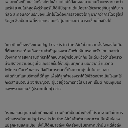
เพราะแม้จะเป็นแอร์เครื่องใหม่แล้ว แต่แม่ก็ยังคงขอมานอนด้วยเพราะบอกว่า
แอร์เสีย จนในที่สุดจึงรู้ว่าแอร์ไม่ได้มีปัญหาแต่แม่อยากใช้เวลาอยู่กับลูกให้มาก
ที่สุด สะท้อนความรักของแม่ที่ไม่ได้ต้องการสิ่งของใดๆ มากกว่าการได้อยู่ใกล้
ชิดลูก ซึ่งเป็นภาพที่หลายครอบครัวคุ้นเคยและสามารถเชื่อมโยงถึงได้
“แนวคิดเบื้องหลังแคมเปญ ‘Love is in the Air’ เป็นความตั้งใจของไมเดีย
ที่ต้องการสะท้อนถึงความสำคัญของสายสัมพันธ์ในครอบครัว โดยเฉพาะใน
ช่วงเทศกาลสงกรานต์ที่เราได้กลับมาอยู่พร้อมหน้ากัน ไมเดียหวังว่าเรื่องราว
นี้จะสร้างความอบอุ่นใจและรอยยิ้มให้กับผู้ชมทุกคน นอกจากนี้ แนวคิด
‘Midea Care’ ของเรายังเป็นการตอกย้ำถึงความมุ่งมั่นในการมอบ
ผลิตภัณฑ์และบริการที่ดีที่สุด เพื่อให้ลูกค้าของเราได้ใช้ชีวิตอย่างเย็นใจและไร้
กังวล” ธนวัฒน์ วงศ์ชาญวุฒิ ผู้ช่วยผู้จัดการทั่วไป บริษัท เอ็มดี คอนซูเมอร์
แอพพลายแอนซ์ (ประเทศไทย) กล่าว
“เราขอขอบคุณทางไมเดียและมีความยินดีเป็นอย่างยิ่งที่ได้ร่วมงานกันในการ
สร้างสรรค์แคมเปญ ‘Love is in the Air’ เพื่อถ่ายทอดความสัมพันธ์ของ
แม่ลูกผ่านแคมเปญ ซึ่งไม่ได้หมายถึงแค่เครื่องปรับอากาศเท่านั้น แต่สื่อถึง