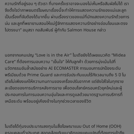
ความรักที่อยู่รอบ ๆ ตัวเรา ที่บางครั้งเราอาจจะมองไม่เห็นหรือสัมผัสไม่ได้ เรา
จึงตั้งใจว่าภาพยนตร์โฆษณาเรื่องนี้จะทำให้การแสดงความรักของแม่และลูก
เป็นเรื่องที่จับต้องได้มากขึ้น ผ่านเรื่องราวของแม่ที่มักแสดงความรักด้วยการ
บ่น และลูกที่พยายามสอนให้แม่รู้จักการแสดงความรักอย่างอ่อนโยนและตรง
ไปตรงมา” อนุสรา กอสัมพันธ์ ผู้กำกับ Salmon House กล่าว
นอกจากแคมเปญ “Love is in the Air” ไมเดียยังได้เผยแนวคิด “Midea
Care” ที่ต้องการมอบความ "เย็นใจ" ให้กับลูกค้า ด้วยการมุ่งเน้นไปที่
นวัตกรรมอันล้ำสมัยอย่าง AI ECOMASTER การมอบการปกป้องระดับ
พรีเมียมด้วย Prime Guard และการรับประกันแบบไร้กังวลนานถึง 5 ปี ไม
เดียไม่เพียงแค่ให้ความทนทานของเครื่องปรับอากาศ แต่ยังใส่ใจในทุกราย
ละเอียดของการบริการหลังการขาย เพื่อตอบโจทย์ครอบครัวยุคใหม่และผู้
ประกอบการในการมอบความอุ่นใจและการดูแลด้วยมาตรฐานการบริการที่
เหนือระดับ พร้อมอยู่เคียงข้างในทุกช่วงเวลาของชีวิต
ไมเดียได้ทุ่มงบประมาณลงทุนในสื่อโฆษณาแบบ Out of Home (OOH)
ครอบคลุมทั่วประเทศ สอดคล้องกับแนวคิดของแคมเปญที่ต้องการเข้าถึง