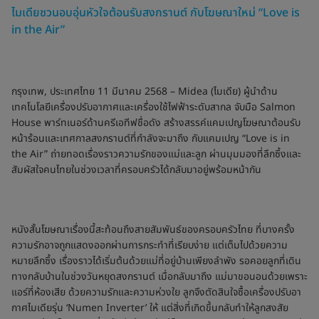
ไมเดียชวนอบอุ่นหัวใจต้อนรับสงกรานต์ กับโฆษณาใหม่ “Love is
in the Air”
กรุงเทพ, ประเทศไทย 11 มีนาคม 2568 – Midea (ไมเดีย) ผู้นำด้าน
เทคโนโลยีเครื่องปรับอากาศและเครื่องใช้ไฟฟ้าระดับสากล จับมือ Salmon
House พาร์ทเนอร์ด้านครีเอทีฟชื่อดัง สร้างสรรค์แคมเปญโฆษณาต้อนรับ
หน้าร้อนและเทศกาลสงกรานต์ที่กำลังจะมาถึง กับแคมเปญ “Love is in
the Air” ถ่ายทอดเรื่องราวความรักของแม่และลูก ผ่านมุมมองที่ลึกซึ้งและ
สัมผัสใจคนไทยในช่วงเวลาที่ครอบครัวได้กลับมาอยู่พร้อมหน้ากัน
หนังสั้นโฆษณาเรื่องนี้สะท้อนถึงสายสัมพันธ์ของครอบครัวไทย ที่บางครั้ง
ความรักอาจถูกแสดงออกผ่านการกระทำที่เรียบง่าย แต่เต็มไปด้วยความ
หมายลึกซึ้ง เรื่องราวได้เริ่มต้นด้วยแม่ที่อยู่บ้านเพียงลำพัง รอคอยลูกที่เดิน
ทางกลับบ้านในช่วงวันหยุดสงกรานต์ เมื่อกลับมาถึง แม่มาขอนอนด้วยเพราะ
แอร์ที่ห้องเสีย ด้วยความรักและความห่วงใย ลูกจึงตัดสินใจซื้อเครื่องปรับอา
กาศไมเดียรุ่น ‘Numen Inverter’ ให้ แต่สิ่งที่เกิดขึ้นกลับทำให้ลูกสงสัย