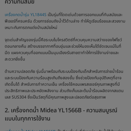
ความทันสมัย
เครื่องกดน้ำรุ่น YL1844S
เป็นรุ่นที่โดดเด่นด้วยการออกแบบที่ทันสมัยและ
ฟีเจอร์ที่ครบครัน ด้วยการซ่อนถังน้ำไว้ด้านล่าง ทำให้ดูเรียบร้อยและสวยงาม
เหมาะกับการตกแต่งบ้านสมัยใหม่
จุดเด่นสำคัญของรุ่นนี้คือระบบไมโครสวิตซ์ที่ควบคุมความสว่างของไฟโชว์
ตอนกลางคืน สร้างบรรยากาศที่อบอุ่นและช่วยให้มองเห็นได้ชัดเจนแม้ในที่
มืด แผงควบคุมที่ออกแบบเป็นมุมเอียงรับสายตาทำให้การใช้งานง่ายและ
สะดวกยิ่งขึ้น
ด้านความปลอดภัย รุ่นนี้มาพร้อมกับระบบป้องกันเด็กสำหรับการจ่ายน้ำร้อน
และระบบป้องกันความร้อนสูงเกินถึงสองชั้น ซึ่งช่วยป้องกันอุบัติเหตุที่อาจ
เกิดขึ้นได้ สำหรับการทำความเย็น เครื่องใช้คอมเพรสเซอร์คุณภาพสูงที่มี
ประสิทธิภาพและประหยัดพลังงาน ส่วนถังเก็บและต้มน้ำร้อนผลิตจากสแตน
เลส SUS304 ซึ่งเป็นวัสดุที่มีคุณภาพสูงและปลอดภัยต่อสุขภาพ
2. เครื่องกดน้ำ Midea YL1566B - ความสมบูรณ์
แบบในทุกการใช้งาน