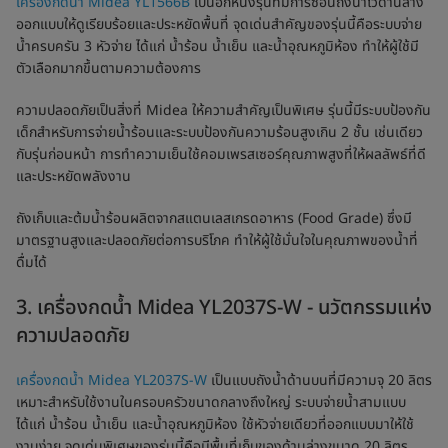
เครื่องกดน้ำ Midea YL1566B
เป็นอีกหนึ่งรุ่นที่มีการซ่อนถังน้ำไว้ด้านล่าง
ออกแบบให้ดูเรียบร้อยและประหยัดพื้นที่ จุดเด่นสำคัญของรุ่นนี้คือระบบจ่าย
น้ำครบครัน 3 หัวจ่าย ได้แก่ น้ำร้อน น้ำเย็น และน้ำอุณหภูมิห้อง ทำให้ผู้ใช้มี
ตัวเลือกมากขึ้นตามความต้องการ
ความปลอดภัยเป็นสิ่งที่ Midea ให้ความสำคัญเป็นพิเศษ รุ่นนี้มีระบบป้องกัน
เด็กสำหรับการจ่ายน้ำร้อนและระบบป้องกันความร้อนสูงเกิน 2 ชั้น เช่นเดียว
กับรุ่นก่อนหน้า การทำความเย็นใช้คอมเพรสเซอร์คุณภาพสูงที่ให้ผลลัพธ์ที่ดี
และประหยัดพลังงาน
ถังเก็บและต้มน้ำร้อนผลิตจากสแตนเลสเกรดอาหาร (Food Grade) ซึ่งมี
มาตรฐานสูงและปลอดภัยต่อการบริโภค ทำให้ผู้ใช้มั่นใจในคุณภาพของน้ำที่
ดื่มได้
3. เครื่องกดน้ำ Midea YL2037S-W - นวัตกรรมแห่ง
ความปลอดภัย
เครื่องกดน้ำ Midea YL2037S-W
เป็นแบบถังน้ำด้านบนที่มีความจุ 20 ลิตร
เหมาะสำหรับใช้งานในครอบครัวขนาดกลางถึงใหญ่ ระบบจ่ายน้ำสามแบบ
ได้แก่ น้ำร้อน น้ำเย็น และน้ำอุณหภูมิห้อง ใช้หัวจ่ายเดียวที่ออกแบบมาให้ใช้
งานง่าย จุดเด่นพิเศษของรุ่นนี้คือมีพื้นที่เก็บของด้านล่างขนาด 20 ลิตร