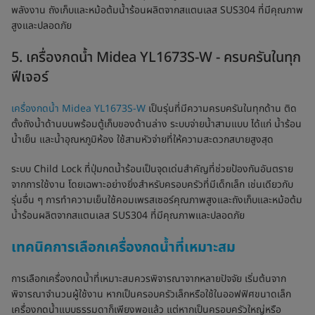
พลังงาน ถังเก็บและหม้อต้มน้ำร้อนผลิตจากสแตนเลส SUS304 ที่มีคุณภาพ
สูงและปลอดภัย
5. เครื่องกดน้ำ Midea YL1673S-W - ครบครันในทุก
ฟีเจอร์
เครื่องกดน้ำ Midea YL1673S-W
เป็นรุ่นที่มีความครบครันในทุกด้าน ติด
ตั้งถังน้ำด้านบนพร้อมตู้เก็บของด้านล่าง ระบบจ่ายน้ำสามแบบ ได้แก่ น้ำร้อน
น้ำเย็น และน้ำอุณหภูมิห้อง ใช้สามหัวจ่ายที่ให้ความสะดวกสบายสูงสุด
ระบบ Child Lock ที่ปุ่มกดน้ำร้อนเป็นจุดเด่นสำคัญที่ช่วยป้องกันอันตราย
จากการใช้งาน โดยเฉพาะอย่างยิ่งสำหรับครอบครัวที่มีเด็กเล็ก เช่นเดียวกับ
รุ่นอื่น ๆ การทำความเย็นใช้คอมเพรสเซอร์คุณภาพสูงและถังเก็บและหม้อต้ม
น้ำร้อนผลิตจากสแตนเลส SUS304 ที่มีคุณภาพและปลอดภัย
เทคนิคการเลือกเครื่องกดน้ำที่เหมาะสม
การเลือกเครื่องกดน้ำที่เหมาะสมควรพิจารณาจากหลายปัจจัย เริ่มต้นจาก
พิจารณาจำนวนผู้ใช้งาน หากเป็นครอบครัวเล็กหรือใช้ในออฟฟิศขนาดเล็ก
เครื่องกดน้ำแบบธรรมดาก็เพียงพอแล้ว แต่หากเป็นครอบครัวใหญ่หรือ