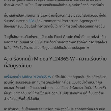
ช่วยเพิ่มการใช้ประโยชน์ในการจัดเก็บของใช้ต่าง ๆ ที่เกี่ยวข้องกับการดื่มน้ำ
ที่น่าสนใจเป็นพิเศษคือการใช้วัสดุต้านเชื้อแบคทีเรียในส่วนที่สัมผัสบ่อย ซึ่งได้
รับการรับรองจาก
EPA
(Environmental Protection Agency) ช่วย
ป้องกันการปนเปื้อนในน้ำที่อาจเกิดขึ้นได้ ทำให้การดื่มน้ำปลอดภัยมากยิ่งขึ้น
วัสดุที่ใช้ในการผลิตทั้งหมดเป็นระดับ Food Grade ถังน้ำร้อนและถังน้ำเย็น
ผลิตจากสแตนเลส SUS304 ส่วนก๊อกน้ำผลิตจากพลาสติกฟู้ดเกรด พอลิโพร
ไพลีน (PP) ซึ่งมีความปลอดภัยสูงและไม่เป็นอันตรายต่อสุขภาพ
4. เครื่องกดน้ำ Midea YL2436S-W - ความเรียบง่าย
ที่สมบูรณ์แบบ
เครื่องกดน้ำ Midea YL2436S-W
มีดีไซน์มินิมอลที่สุดคลีน ตัวเครื่องสีขาว
ล้วนที่ดูเรียบร้อยและเข้ากับการตกแต่งได้ทุกสไตล์ แบบถังน้ำด้านบนที่คุ้น
เคยและใช้งานง่าย มีระบบจ่ายน้ำสองแบบ ได้แก่ น้ำร้อนและน้ำเย็น ใช้สองหัว
จ่ายที่แยกจากกัน ทำให้การใช้งานสะดวกและมีประสิทธิภาพ มีตู้เก็บของด้าน
ล่างที่ช่วยเพิ่มพื้นที่จัดเก็บ
การทำความเย็นใช้คอมเพรสเซอร์คุณภาพสูงที่ให้ประสิทธิภาพดีและประหยัด