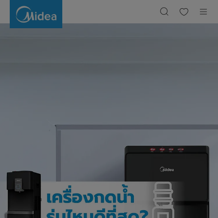
เครื่อง
กด
น้ำ
รุ่น
ไหน
ดี
ที่สุด?
เลือก
ให้
เหมาะ
สำหรับ
การ
ใช้
งาน
ของ
คุณ