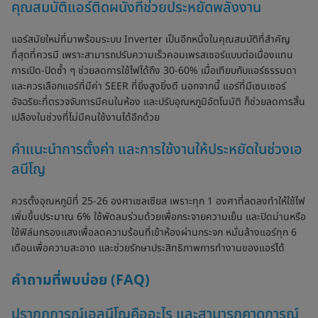
คุณสมบัติแอร์ติดผนังที่ช่วยประหยัดพลังงาน
แอร์สมัยใหม่ที่มาพร้อมระบบ Inverter เป็นอีกหนึ่งในคุณสมบัติที่สำคัญ
ที่สุดที่ควรมี เพราะสามารถปรับความเร็วคอมเพรสเซอร์แบบต่อเนื่องแทน
การเปิด-ปิดซ้ำ ๆ ช่วยลดการใช้ไฟได้ถึง 30-60% เมื่อเทียบกับแอร์ธรรมดา
และควรเลือกแอร์ที่มีค่า SEER ที่ยิ่งสูงยิ่งดี นอกจากนี้ แอร์ที่มีเซนเซอร์
อัจฉริยะที่ตรวจจับการมีคนในห้อง และปรับอุณหภูมิอัตโนมัติ ก็ช่วยลดการสิ้น
เปลืองในช่วงที่ไม่มีคนใช้งานได้อีกด้วย
คำแนะนำการตั้งค่า และการใช้งานให้ประหยัดในช่วงเอ
ลนีโญ
ควรตั้งอุณหภูมิที่ 25-26 องศาเซลเซียส เพราะทุก 1 องศาที่ลดลงทำให้ใช้ไฟ
เพิ่มขึ้นประมาณ 6% ใช้พัดลมร่วมด้วยเพื่อกระจายความเย็น และปิดม่านหรือ
ใช้ฟิล์มกรองแสงเพื่อลดความร้อนที่เข้าห้องผ่านกระจก หมั่นล้างแอร์ทุก 6
เดือนเพื่อความสะอาด และช่วยรักษาประสิทธิภาพการทำงานของแอร์ได้
คำถามที่พบบ่อย (FAQ)
ปรากฏการณ์เอลนีโญคืออะไร และสามารถคาดการณ์