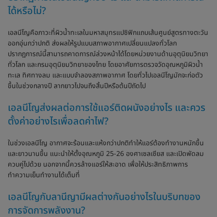
ได้หรือไม่?
เอลนีโญคือภาวะที่ผิวน้ำทะเลในมหาสมุทรแปซิฟิกแถบเส้นศูนย์สูตรทางตะวัน
ออกอุ่นกว่าปกติ ส่งผลให้รูปแบบสภาพอากาศเปลี่ยนแปลงทั่วโลก
ปรากฏการณ์นี้สามารถคาดการณ์ล่วงหน้าได้โดยหน่วยงานด้านอุตุนิยมวิทยา
ทั่วโลก และกรมอุตุนิยมวิทยาของไทย โดยอาศัยการตรวจวัดอุณหภูมิผิวน้ำ
ทะเล ทิศทางลม และแบบจำลองสภาพอากาศ โดยทั่วไปเอลนีโญมักจะก่อตัว
ขึ้นในช่วงกลางปี ลากยาวไปจนถึงสิ้นปีหรือต้นปีถัดไป
เอลนีโญส่งผลต่อการใช้แอร์ติดผนังอย่างไร และควร
ตั้งค่าอย่างไรเพื่อลดค่าไฟ?
ในช่วงเอลนีโญ อากาศจะร้อนและแห้งกว่าปกติทำให้แอร์ต้องทำงานหนักขึ้น
และยาวนานขึ้น แนะนำให้ตั้งอุณหภูมิ 25-26 องศาเซลเซียส และเปิดพัดลม
ควบคู่ไปด้วย นอกจากนี้ควรล้างแอร์ให้สะอาด เพื่อให้ประสิทธิภาพการ
ทำความเย็นทำงานได้เต็มที่
เอลนีโญกับลานีญามีผลต่างกันอย่างไรในบริบทของ
การจัดการพลังงาน?