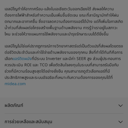
เอลนีโญทำให้อากาศร้อน-แล้งในเอเชียตะวันออกเฉียงใต้ ส่งผลให้ความ
ต้องการไฟฟ้าสำหรับทำความเย็นเพิ่มขึ้นชัดเจน ขณะที่ลานีญามักทำให้ฝน
ตกมากและอากาศชื้น ซึ่งอาจลดความต้องการแอร์ได้บ้าง แต่ก็เพิ่มโอกาสเกิด
น้ำท่วมที่ส่งผลต่อโครงสร้างพื้นฐานด้านพลังงาน การรู้ว่าเราอยู่ในสภาวะ
ไหน จะช่วยให้วางแผนการใช้พลังงานและบำรุงรักษาระบบได้ดียิ่งขึ้น
เอลนีโญไม่ใช่แค่ปรากฏการณ์ทางวิทยาศาสตร์แต่เป็นตัวแปรที่ส่งผลโดยตรง
ต่อชีวิตประจำวันและค่าใช้จ่ายด้านพลังงานของทุกคน สิ่งที่ทำได้ทันทีคือการ
เลือก
แอร์ติดผนัง
ที่มีระบบ Inverter และมีค่า SEER สูง ส่วนผู้ประกอบการ
ควรประเมิน ROI และ TCO เพื่อตัดสินใจลงทุนในระบบที่สามารถรับมือกับ
ช่วงที่มีความร้อนสูงสุดได้อย่างยั่งยืน คุณสามารถดูตัวเลือกแอร์ที่มี
ประสิทธิภาพสูงและระบบอัจฉริยะที่เหมาะกับความต้องการของคุณได้ที่
midea.com
ผลิตภัณฑ์
การช่วยเหลือและสนับสนุน