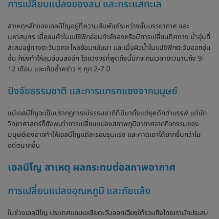
การเปลี่ยนแปลงของลม และกระแสทะเล
สาเหตุหลักของเอลนีโญอยู่ที่ความสัมพันธ์ระหว่างชั้นบรรยากาศ และ
มหาสมุทร เมื่อลมค้าในแปซิฟิกอ่อนกำลังลงหรือมีการเปลี่ยนทิศทาง น้ำอุ่นที่
สะสมอยู่ทางตะวันตกจะไหลย้อนกลับมา และเมื่อผิวน้ำในแปซิฟิกตะวันออกอุ่น
ขึ้น ก็ยิ่งทำให้ลมอ่อนลงอีก โดยวงจรที่พูดถึงนี้มักจะกินเวลายาวนานถึง 9-
12 เดือน และเกิดซ้ำคร่าว ๆ ทุก 2-7 ปี
ปัจจัยธรรมชาติ และการแทรกแซงจากมนุษย์
แม้เอลนีโญจะเป็นปรากฏการณ์ธรรมชาติที่มีมาตั้งแต่ยุคดึกดำบรรพ์ แต่นัก
วิทยาศาสตร์ก็ยังพบว่าการเปลี่ยนแปลงสภาพภูมิอากาศจากกิจกรรมของ
มนุษย์เองอาจทำให้เอลนีโญแต่ละรอบรุนแรง และคาดเดาได้ยากขึ้นกว่าใน
อดีตมากขึ้น
เอลนีโญ สาเหตุ ผลกระทบต่อสภาพอากาศ
การเปลี่ยนแปลงอุณหภูมิ และภัยแล้ง
ในช่วงเอลนีโญ ประเทศแถบเอเชียตะวันออกเฉียงใต้รวมถึงไทยเรามักประสบ