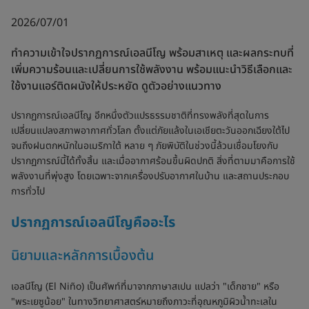
2026/07/01
ทำความเข้าใจปรากฏการณ์เอลนีโญ พร้อมสาเหตุ และผลกระทบที่
เพิ่มความร้อนและเปลี่ยนการใช้พลังงาน พร้อมแนะนำวิธีเลือกและ
ใช้งานแอร์ติดผนังให้ประหยัด ดูตัวอย่างแนวทาง
ปรากฏการณ์เอลนีโญ อีกหนึ่งตัวแปรธรรมชาติที่ทรงพลังที่สุดในการ
เปลี่ยนแปลงสภาพอากาศทั่วโลก ตั้งแต่ภัยแล้งในเอเชียตะวันออกเฉียงใต้ไป
จนถึงฝนตกหนักในอเมริกาใต้ หลาย ๆ ภัยพิบัติในช่วงนี้ล้วนเชื่อมโยงกับ
ปรากฏการณ์นี้ได้ทั้งสิ้น และเมื่ออากาศร้อนขึ้นผิดปกติ สิ่งที่ตามมาคือการใช้
พลังงานที่พุ่งสูง โดยเฉพาะจากเครื่องปรับอากาศในบ้าน และสถานประกอบ
การทั่วไป
ปรากฏการณ์เอลนีโญคืออะไร
นิยามและหลักการเบื้องต้น
เอลนีโญ (El Niño) เป็นศัพท์ที่มาจากภาษาสเปน แปลว่า "เด็กชาย" หรือ
"พระเยซูน้อย" ในทางวิทยาศาสตร์หมายถึงภาวะที่อุณหภูมิผิวน้ำทะเลใน