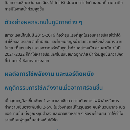
คือแถบเอเชียตะวันออกเฉียงใต้มักได้รับฝนมากกว่าปกติ และผลที่ตามมาคือ
การมีโอกาสน้ำท่วมสูงขึ้น
ตัวอย่างผลกระทบในภูมิภาคต่าง ๆ
สภาวะเอลนีโญในปี 2015-2016 ถือว่ารุนแรงที่สุดในรอบหลายปีเลยก็ว่าได้
ทำให้ออสเตรเลีย อินโดนีเซีย และไทยเผชิญหน้ากับความแห้งแล้งอย่างมาก
ในขณะที่แถบเปรู และเอกวาดอร์กลับถูกน้ำท่วมอย่างหนัก ส่วนลานีญาในปี
2021-2022 ก็ทำให้หลายประเทศในเอเชียเกิดอุทกภัย น้ำท่วมสูงขึ้นกว่าปกติ
ที่ผ่านมาซ้ำซ้อนหลายระลอก
ผลต่อการใช้พลังงาน และแอร์ติดผนัง
พฤติกรรมการใช้พลังงานเมื่ออากาศร้อนขึ้น
เมื่ออุณหภูมิสูงขึ้นเพียง 1 องศาเซลเซียส ความต้องการไฟฟ้าสำหรับการ
ทำความเย็นอาจเพิ่มขึ้น 2-5% ในช่วงที่เอลนีโญรุนแรง คนจำนวนมากจะเปิด
แอร์นานขึ้น ตั้งอุณหภูมิต่ำลง และอาจเปิดหลาย ๆ ห้องพร้อมกัน ทำให้ค่าไฟ
รายเดือนพุ่งสูงขึ้นอย่างเห็นได้ชัด