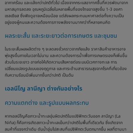
อากาศร้อน และแล้งกว่าปกติทั่วไป เนื่องจากกระแสอากาศชื้นที่ควรพัดมาจาก
มหาสมุทรลดลง อุณหภูมิเฉลี่ยในหลายพื้นที่ของไทยอาจสูงขึ้น 1-3 องศา
เซลเซียส ซึ่งฟังดูอาจเหมือนน้อย แต่ส่งผลกระทบมหาศาลต่อทั้งความเป็น
อยู่ของผู้คนและความต้องการทางพลังงานมากกว่าที่หลายคนคิด
ผลระยะสั้น และระยะยาวต่อการเกษตร และชุมชน
ในระยะสั้นผลผลิตต่าง ๆ จะลดลงชั่วคราวจากภัยแล้ง ราคาสินค้าอาหารอาจ
พุ่งสูงขึ้นภายในเวลาไม่นาน และความต้องการน้ำเพื่อการเกษตรเองก็เพิ่มขึ้น
ส่วนในระยะยาว อาจก่อให้เกิดความเสียหายต่อระบบนิเวศทางทะเล การ
เปลี่ยนแปลงรูปแบบของฤดูกาล และภาระด้านสาธารณสุขจากโรคที่เกี่ยวข้อง
กับความร้อนมีเพิ่มมากขึ้นกว่าปกติ เป็นต้น
เอลนีโญ ลานีญา ต่างกันอย่างไร
ความแตกต่าง และรูปแบบผลกระทบ
หากเอลนีโญคือภาวะน้ำทะเลอุ่นผิดปกติในแปซิฟิกตะวันออก ลานีญา (La
Niña) ก็คือการเกิดสภาวะน้ำทะเลเย็นกว่าปกติในพื้นที่เดียวกัน ซึ่งเกิดจาก
ลมค้าที่แรงกว่าเดิม ดันน้ำอุ่นไปสะสมที่แปซิฟิกตะวันตกมากขึ้น ผลที่ตามมา