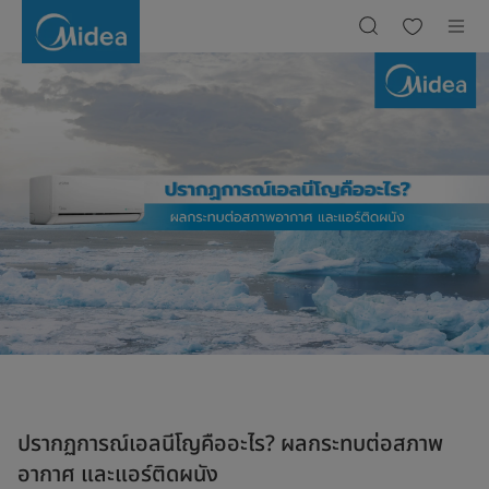
ปรากฏการณ์
เอ
ลนีโญ
คือ
อะไร?
ผลก
ระ
ทบ
ต่อ
สภาพ
อากาศ
และ
การ
ใช้
แอร์
ติด
ผนัง
ปรากฏการณ์เอลนีโญคืออะไร? ผลกระทบต่อสภาพ
อากาศ และแอร์ติดผนัง