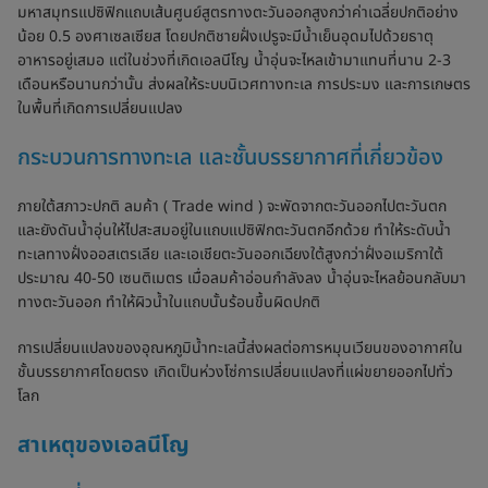
มหาสมุทรแปซิฟิกแถบเส้นศูนย์สูตรทางตะวันออกสูงกว่าค่าเฉลี่ยปกติอย่าง
น้อย 0.5 องศาเซลเซียส โดยปกติชายฝั่งเปรูจะมีน้ำเย็นอุดมไปด้วยธาตุ
อาหารอยู่เสมอ แต่ในช่วงที่เกิดเอลนีโญ น้ำอุ่นจะไหลเข้ามาแทนที่นาน 2-3
เดือนหรือนานกว่านั้น ส่งผลให้ระบบนิเวศทางทะเล การประมง และการเกษตร
ในพื้นที่เกิดการเปลี่ยนแปลง
กระบวนการทางทะเล และชั้นบรรยากาศที่เกี่ยวข้อง
ภายใต้สภาวะปกติ ลมค้า ( Trade wind ) จะพัดจากตะวันออกไปตะวันตก
และยังดันน้ำอุ่นให้ไปสะสมอยู่ในแถบแปซิฟิกตะวันตกอีกด้วย ทำให้ระดับน้ำ
ทะเลทางฝั่งออสเตรเลีย และเอเชียตะวันออกเฉียงใต้สูงกว่าฝั่งอเมริกาใต้
ประมาณ 40-50 เซนติเมตร เมื่อลมค้าอ่อนกำลังลง น้ำอุ่นจะไหลย้อนกลับมา
ทางตะวันออก ทำให้ผิวน้ำในแถบนั้นร้อนขึ้นผิดปกติ
การเปลี่ยนแปลงของอุณหภูมิน้ำทะเลนี้ส่งผลต่อการหมุนเวียนของอากาศใน
ชั้นบรรยากาศโดยตรง เกิดเป็นห่วงโซ่การเปลี่ยนแปลงที่แผ่ขยายออกไปทั่ว
โลก
สาเหตุของเอลนีโญ