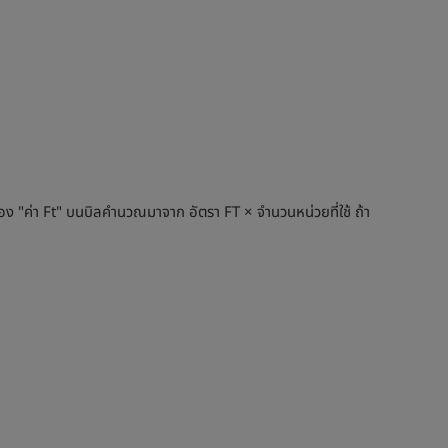
่อง "ค่า Ft" บนบิลคำนวณมาจาก อัตรา FT × จำนวนหน่วยที่ใช้ ถ้า