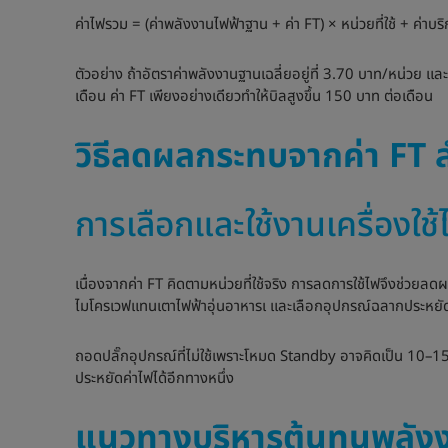
ค่าไฟรวม = (ค่าพลังงานไฟฟ้าฐาน + ค่า FT) × หน่วยที่ใช้ + ค่า
ตัวอย่าง ถ้าอัตราค่าพลังงานฐานเฉลี่ยอยู่ที่ 3.70 บาท/หน่วย แล
เดือน ค่า FT เพียงอย่างเดียวทำให้บิลสูงขึ้น 150 บาท ต่อเดือน
วิธีลดผลกระทบจากค่า FT ส
การเลือกและใช้งานเครื่องใช
เนื่องจากค่า FT คิดตามหน่วยที่ใช้จริง การลดการใช้ไฟจึงช่วยลด
ไมโครเวฟแทนเตาไฟฟ้าอุ่นอาหารเ และเลือกอุปกรณ์ฉลากประหยัดไฟ
ถอดปลั๊กอุปกรณ์ที่ไม่ใช้เพราะโหมด Standby อาจคิดเป็น 10–1
ประหยัดค่าไฟได้อีกทางหนึ่ง
แนวทางบริหารต้นทุนพลังง