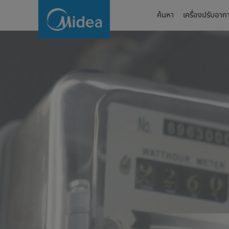
ค่า
ค้นหา
เครื่องปรับอาก
FT
คือ
อะไร:
เช็ก
ค่า
FT
ปัจจุบัน
ที่มา
และ
ผลก
ระ