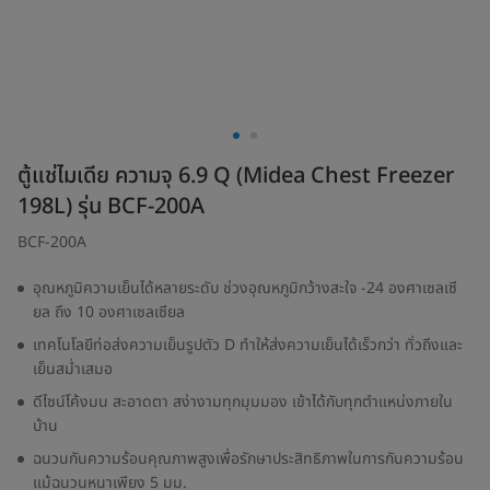
ตู้แช่ไมเดีย ความจุ 6.9 Q (Midea Chest Freezer
198L) รุ่น BCF-200A
BCF-200A
อุณหภูมิความเย็นได้หลายระดับ ช่วงอุณหภูมิกว้างสะใจ -24 องศาเซลเซี
ยล ถึง 10 องศาเซลเซียล
เทคโนโลยีท่อส่งความเย็นรูปตัว D ทำให้ส่งความเย็นได้เร็วกว่า ทั่วถึงและ
เย็นสม่ำเสมอ
ดีไซน์โค้งมน สะอาดตา สง่างามทุกมุมมอง เข้าได้กับทุกตำแหน่งภายใน
บ้าน
ฉนวนกันความร้อนคุณภาพสูงเพื่อรักษาประสิทธิภาพในการกันความร้อน
แม้ฉนวนหนาเพียง 5 มม.