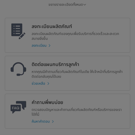
LED
มี
ขยายรายละเอียดทั้งหมด
เสียงรบกวน (dB)
42
ลงทะเบียนผลิตภัณฑ์
น้ำหนักสุทธิ (กก.)
33
ลงทะเบียนผลิตภัณฑ์ของคุณเพื่อรับบริการที่รวดเร็วและสะดวก
สบายยิ่งขึ้น
น้ำหนักรวม (กก.)
36
ลงทะเบียน
ขนาดผลิตภัณฑ์ (มม.) (W×D×H)
812x562x850
ติดต่อแผนกบริการลูกค้า
ขนาดกล่อง (มม.) (W×D×H)
853x578x870
หากคุณมีคำถามเกี่ยวกับผลิตภัณฑ์ไมเดีย ให้เจ้าหน้าที่บริการลูกค้า
ติดต่อกลับคุณได้เลย
ช่วยเหลือ
คำถามพี่พบบ่อย
ตรวจสอบปัญหาและคำถามเกี่ยวกับผลิตภัณฑ์หรือบริการของเรา
ได้ที่นี่
ค้นหาคำตอบ