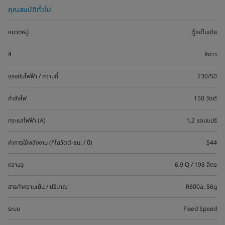
คุณสมบัติทั่วไป
หมวดหมู่
ตู้แช่ไมเดีย
สี
สีขาว
แรงดันไฟฟ้า / ความถี่
230/50
กำลังไฟ
150 วัตต์
กระแสไฟฟ้า (A)
1.2 แอมแปร์
ค่าการใช้พลังงาน (กิโลวัตต์-ชม. / ปี)
544
ความจุ
6.9 Q / 198 ลิตร
สารทำความเย็น / ปริมาณ
R600a, 56g
ระบบ
Fixed Speed