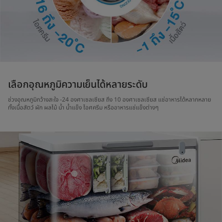
เลือกอุณหภูมิความเย็นได้หลายระดับ
ช่วงอุณหภูมิกว้างสะใจ -24 องศาเซลเซียส ถึง 10 องศาเซลเซียส แช่อาหารได้หลากหลาย
ทั้งเนื้อสัตว์ ผัก ผลไม้ น้ำ น้ำแข็ง ไอศครีม หรืออาหารแช่แข็งต่างๆ