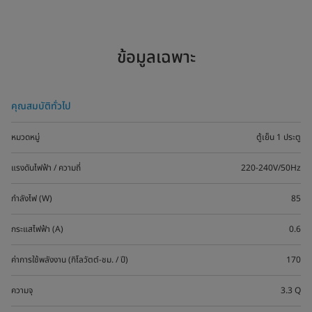
ข้อมูลเฉพาะ
คุณสมบัติทั่วไป
หมวดหมู่
ตู้เย็น 1 ประตู
แรงดันไฟฟ้า / ความถี่
220-240V/50Hz
กำลังไฟ (W)
85
กระแสไฟฟ้า (A)
0.6
ค่าการใช้พลังงาน (กิโลวัตต์-ชม. / ปี)
170
ความจุ
3.3 Q