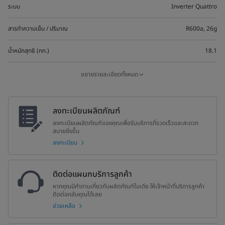
ระบบ
Inverter Quattro
สารทำความเย็น / ปริมาณ
R600a, 26g
น้ำหนักสุทธิ (กก.)
18.1
น้ำหนักรวม (กก.)
20.2
ขยายรายละเอียดทั้งหมด
เสียงรบกวน (dB)
39
ลงทะเบียนผลิตภัณฑ์
ขนาดผลิตภัณฑ์ (มม.) (W×D×H)
472x450x860
ลงทะเบียนผลิตภัณฑ์ของคุณเพื่อรับบริการที่รวดเร็วและสะดวก
สบายยิ่งขึ้น
ขนาดกล่อง (มม.) (W×D×H)
520x465x885
ลงทะเบียน
ฉลากประหยัดไฟเบอร์ 5
5 ★★★★★
ติดต่อแผนกบริการลูกค้า
หากคุณมีคำถามเกี่ยวกับผลิตภัณฑ์ไมเดีย ให้เจ้าหน้าที่บริการลูกค้า
ติดต่อกลับคุณได้เลย
ช่วยเหลือ