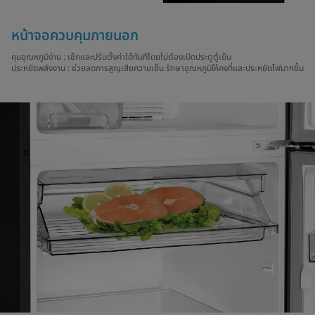
หน้าจอควบคุมภายนอก
คุมอุณหภูมิง่าย : เช็กและปรับตั้งค่าได้ทันทีโดยไม่ต้องเปิดประตูตู้เย็น
ประหยัดพลังงาน : ช่วยลดการสูญเสียความเย็น รักษาอุณหภูมิให้คงที่และประหยัดไฟมากขึ้น