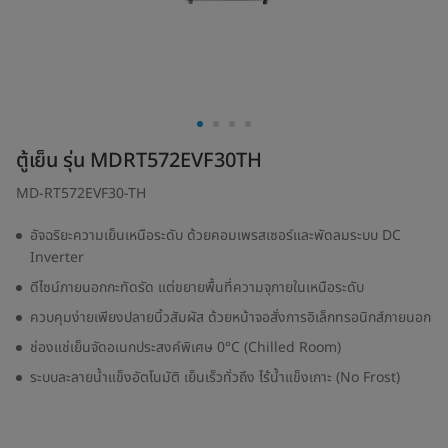
ตู้เย็น รุ่น MDRT572EVF30TH
MD-RT572EVF30-TH
อัจฉริยะความเย็นเหนือระดับ ด้วยคอมเพรสเซอร์และพัดลมระบบ DC
Inverter
ดีไซน์ภายนอกกะทัดรัด แต่ขยายพื้นที่ความจุภายในเหนือระดับ
ควบคุมง่ายเพียงปลายนิ้วสัมผัส ด้วยหน้าจอสั่งการอิเล็กทรอนิกส์ภายนอก
ช่องแช่เย็นจัดอเนกประสงค์พิเศษ 0°C (Chilled Room)
ระบบละลายน้ำแข็งอัตโนมัติ เย็นเร็วทั่วถึง ไร้น้ำแข็งเกาะ (No Frost)