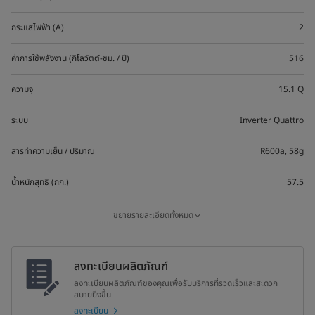
กระแสไฟฟ้า (A)
2
ค่าการใช้พลังงาน (กิโลวัตต์-ชม. / ปี)
516
ความจุ
15.1 Q
ระบบ
Inverter Quattro
สารทำความเย็น / ปริมาณ
R600a, 58g
น้ำหนักสุทธิ (กก.)
57.5
น้ำหนักรวม (กก.)
64
ขยายรายละเอียดทั้งหมด
เสียงรบกวน (dB)
42
ลงทะเบียนผลิตภัณฑ์
ขนาดผลิตภัณฑ์ (มม.) (W×D×H)
595x714x1850
ลงทะเบียนผลิตภัณฑ์ของคุณเพื่อรับบริการที่รวดเร็วและสะดวก
สบายยิ่งขึ้น
ขนาดกล่อง (มม.) (W×D×H)
635x755x1890
ลงทะเบียน