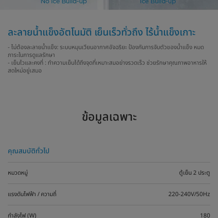
ละลายน้ำแข็งอัตโนมัติ เย็นเร็วทั่วถึง ไร้น้ำแข็งเกาะ
- ไม่ต้องละลายน้ำแข็ง: ระบบหมุนเวียนอากาศอัจฉริยะ ป้องกันการจับตัวของน้ำแข็ง หมด
ภาระในการดูแลรักษา
- เย็นไวและคงที่ : ทำความเย็นได้ถึงจุดที่เหมาะสมอย่างรวดเร็ว ช่วยรักษาคุณภาพอาหารให้
สดใหม่อยู่เสมอ
ข้อมูลเฉพาะ
คุณสมบัติทั่วไป
หมวดหมู่
ตู้เย็น 2 ประตู
แรงดันไฟฟ้า / ความถี่
220-240V/50Hz
กำลังไฟ (W)
180