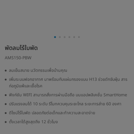
พัดลมไร้ใบพัด
AMS150-PBW
ลมเย็นสบาย นวัตกรรมเพื่อบ้านคุณ
เพิ่มระบบฟอกอากาศ มาพร้อมกับแผ่นกรองแบบ H13 ช่วยดักจับฝุ่น สาร
ก่อภูมิแพ้และเชื้อโรค
ฟังก์ชัน WIFI สามารถสั่งการผ่านมือถือ บนแอปพลิเคชั่น SmartHome
ปรับแรงลมได้ 10 ระดับ รีโมทควบคุมระยะไกล ระยะการส่าย 60 องศา
ดีไซน์ไร้ใบพัด ปลอดภัยต่อเด็กและทำความสะอาดง่าย
ตั้งเวลาได้สูงสุดถึง 12 ชั่วโมง