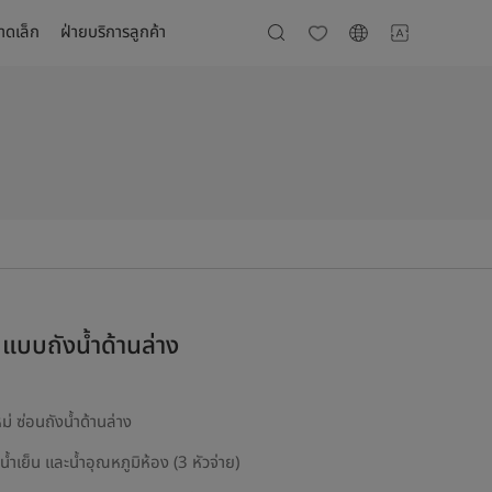
นาดเล็ก
ฝ่ายบริการลูกค้า
 แบบถังน้ำด้านล่าง
หม่ ซ่อนถังน้ำด้านล่าง
น้ำเย็น และน้ำอุณหภูมิห้อง (3 หัวจ่าย)