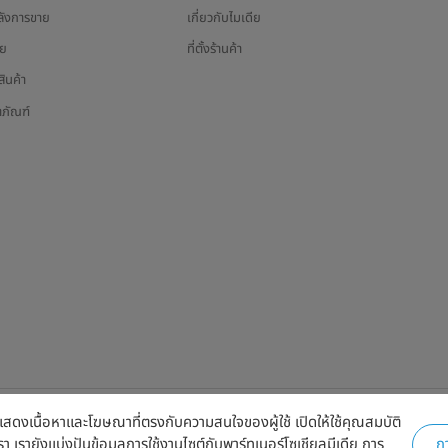
ลังการขาย
เกี่ยวกับไมเดีย
อย
ที่ตั้งร้านค้า
ินค้า
ตภัณฑ์
ง แสดงเนื้อหาและโฆษณาที่ตรงกับความสนใจของผู้ใช้ เปิดให้ใช้คุณสมบัติ
เรา เรายังแบ่งปันข้อมูลการใช้งานไซต์กับพาร์ทเนอร์โซเชียลมีเดีย การ
กา
ลิขสิทธิ์ Midea 2026 สงวนลิขสิทธิ์