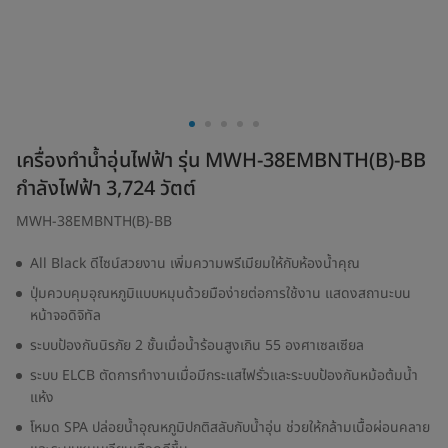
เครื่องทำน้ำอุ่นไฟฟ้า รุ่น MWH-38EMBNTH(B)-BB
กำลังไฟฟ้า 3,724 วัตต์
MWH-38EMBNTH(B)-BB
All Black ดีไซน์สวยงาน เพิ่มความพรีเมียมให้กับห้องน้ำคุณ
ปุ่มควบคุมอุณหภูมิแบบหมุนด้วยมือง่ายต่อการใช้งาน แสดงสถานะบน
หน้าจอดิจิทัล
ระบบป้องกันนิรภัย 2 ชั้นเมื่อน้ำร้อนสูงเกิน 55 องศาเซลเซียล
ระบบ ELCB ตัดการทำงานเมื่อมีกระแสไฟรั่วและระบบป้องกันหม้อต้มน้ำ
แห้ง
โหมด SPA ปล่อยน้ำอุณหภูมิปกติสลับกับน้ำอุ่น ช่วยให้กล้ามเนื้อผ่อนคลาย