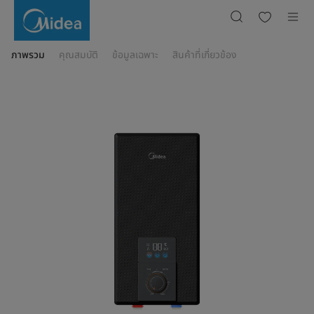
เครื่อง
ทำ
น้ำ
อุ่น
ไฟฟ้า
รุ่น
ภาพรวม
คุณสมบัติ
ข้อมูลเฉพาะ
สินค้าที่เกี่ยวข้อง
MWH-
38EMBNTH(B)-
BB