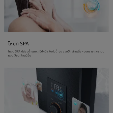
โหมด SPA
โหมด SPA ปล่อยน้ำอุณหูภูมิปกติสลับกับน้ำอุ่น ช่วยให้กล้ามเนื้อผ่อนคลายและระบบ
หมุนเวียนเลือดดีขึ้น