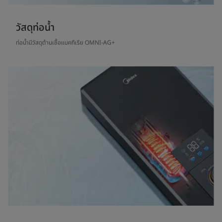
วัสดุท่อน้ำ
ท่อน้ำมีวัสดุต้านเชื้อแบคทีเรีย OMNI-AG+