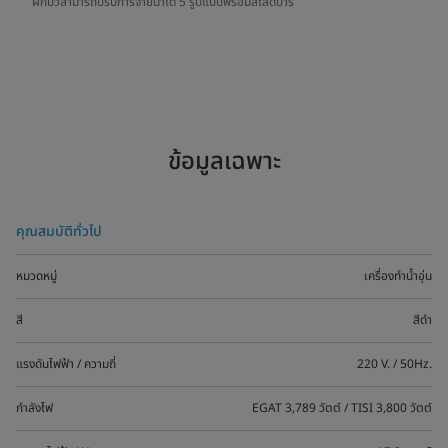
ฝักบัวสามารถปรับการจ่ายน้ำได้ 5 รูปแบบพร้อมสไลด์บาร์
ข้อมูลเฉพาะ
คุณสมบัติทั่วไป
หมวดหมู่
เครื่องทำน้ำอุ่น
สี
สีดำ
แรงดันไฟฟ้า / ความถี่
220 V. / 50Hz.
กำลังไฟ
EGAT 3,789 วัตต์ / TISI 3,800 วัตต์