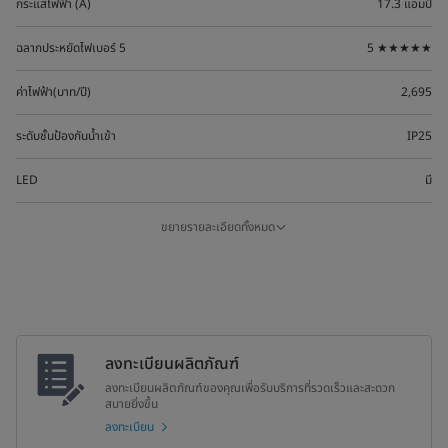
กระแสไฟฟ้า (A)
17.3 แอมป์
ฉลากประหยัดไฟเบอร์ 5
5 ★★★★★
ค่าไฟฟ้า(บาท/ปี)
2,695
ระดับชั้นป้องกันน้ำเข้า
IP25
LED
มี
WiFi
มี
ขยายรายละเอียดทั้งหมด
ขนาดผลิตภัณฑ์ (มม.) (W×D×H)
251x93x450
ขนาดกล่อง (มม.) (W×D×H)
680x300x125
น้ำหนักสุทธิ (กก.)
1
ลงทะเบียนผลิตภัณฑ์
ลงทะเบียนผลิตภัณฑ์ของคุณเพื่อรับบริการที่รวดเร็วและสะดวก
น้ำหนักรวม (กก.)
5
สบายยิ่งขึ้น
ลงทะเบียน