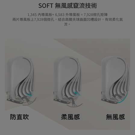
SOFT 無風感竄流技術
1,345 內導風板+ 6,583 外導風板 = 7,928微孔矩陣
兩片導風板上7,928個微孔，結合高爾夫球曲面凹槽設計，有效柔化氣
流。