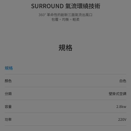
SURROUND 氣流環繞技術
360° 革命性的創新三面氣流出風口
包覆。均衡。輕柔
規格
規格
顏色
白色
分類
壁掛式空調
容量
2.8kw
功率
220V