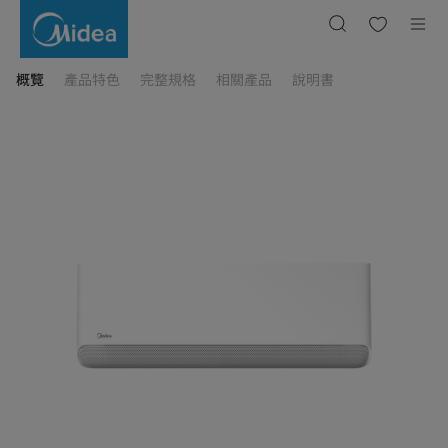
GX
系
列
變
頻
冷
概覽
產品特色
完整規格
相關產品
說明書
暖
空
調
Midea
2.8kw
無
風
感
技
術