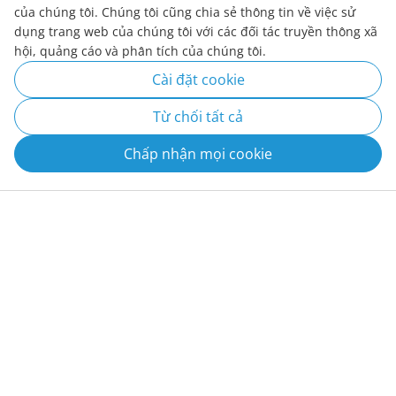
của chúng tôi. Chúng tôi cũng chia sẻ thông tin về việc sử
dụng trang web của chúng tôi với các đối tác truyền thông xã
Tin tức / Sự kiện
hội, quảng cáo và phân tích của chúng tôi.
Cài đặt cookie
Từ chối tất cả
Chấp nhận mọi cookie
Midea Chính Thức Trở Thành Đối Tác
Midea tổ chức Hội nghị Đại lý lần đầu
MIDEA BUILDING TECHNOLOGY ĐÓN
Midea Chính Thức Trở Thành Đối Tác
Khai trương Phòng nghiên cứu và đào
Khai trương Phòng nghiên cứu và đào
Chính Của FC Barcelona
tiên tại thị trường Châu Á – Thái Bình
TIẾP KHÁCH HÀNG HÒA BÌNH GROUP &
Chính Của FC Barcelona
tạo nâng chuẩn kỹ thuật điều hòa Midea
tạo nâng chuẩn kỹ thuật điều hòa Midea
Dương, ra mắt 5 giải pháp nổi bật
NHÀ PHÂN PHỐI ECOTECH ĐẾN THĂM