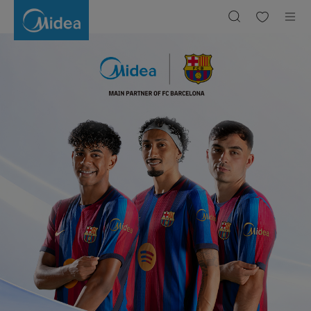
Midea
Vietnam
|
Simply
ideal
-
World's
Number
1
Smart
Home
Appliance
Brand