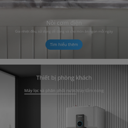
Nồi cơm điện
Gia nhiệt đều, sử dụng dễ dàng và cho món ăn ngon mỗi ngày
Tìm hiểu thêm
Thiết bị phòng khách
Máy lọc và phân phối nước
Máy tắm nóng