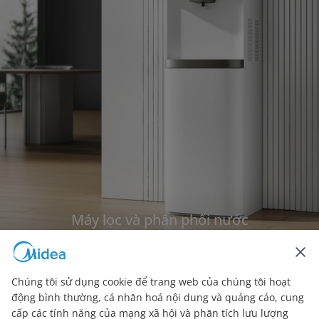
Máy lọc và phân phối nước
Cung cấp nước nóng và lạnh ngay lập tức, lọc sạch với công nghệ tiên tiến,
mang đến nguồn nước tươi mát và tinh khiết
Chúng tôi sử dụng cookie để trang web của chúng tôi hoạt
Tìm hiểu thêm
động bình thường, cá nhân hoá nội dung và quảng cáo, cung
cấp các tính năng của mạng xã hội và phân tích lưu lượng