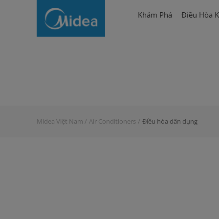
Điều
Khám Phá
Điều Hòa K
hòa
dân
dụng
Midea Việt Nam
Air Conditioners
Điều hòa dân dụng