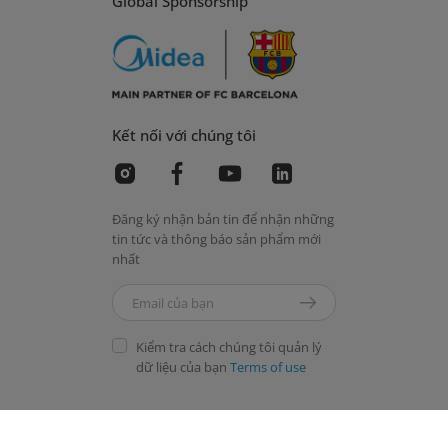
Global Sponsorship
Kết nối với chúng tôi
Đăng ký nhận bản tin để nhận những
tin tức và thông báo sản phẩm mới
nhất
Kiểm tra cách chúng tôi quản lý
dữ liệu của bạn
Terms of use
Simply ideal