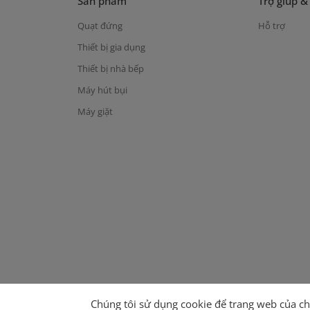
Sản phẩm
Trợ giúp &
Quạt đứng
Hỗ trợ
Thiết bị gia dụng
Thiết bị nhà bếp
Máy hút bụi
Máy giặt
Chúng tôi sử dụng cookie để trang web của ch