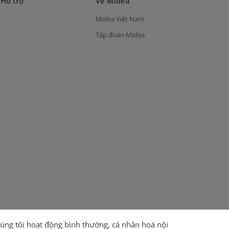
 Hỗ trợ
Về Midea
Midea Việt Nam
Tập đoàn Midea
úng tôi hoạt động bình thường, cá nhân hoá nội