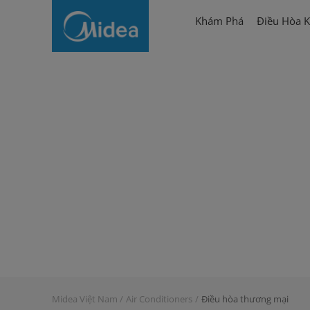
Điều
Khám Phá
Điều Hòa K
hòa
thương
mại
Midea Việt Nam
Air Conditioners
Điều hòa thương mại