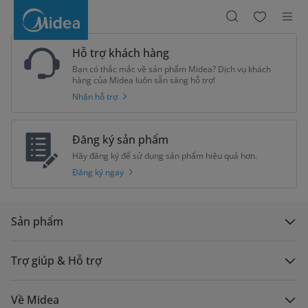
Midea
Máy
lạnh
treo
tường
Celest
Hỗ trợ khách hàng
1.0
HP
Bạn có thắc mắc về sản phẩm Midea? Dịch vụ khách
MSPT-
09CRN8
hàng của Midea luôn sẵn sàng hỗ trợ!
Nhận hỗ trợ
Đăng ký sản phẩm
Hãy đăng ký để sử dụng sản phẩm hiệu quả hơn.
Đăng ký ngay
Sản phẩm
Trợ giúp & Hỗ trợ
Về Midea