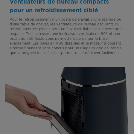
Ventilateurs de bureau compacts
pour un refroidissement ciblé
Pour le refroidissement d’un poste de travail, d’une étagère ou
d’une table de chevet, les ventilateurs de bureau oscillants qui
refroidissent les pièces pour un flux d’air fiable sans encombrer
l’espace. Trois vitesses, une inclinaison verticale de 80° et une
oscillation 3D fluide vous permettent de diriger la brise
exactement. Les pales en ABS durables et le moteur à courant
alternatif puissant sont conçus pour un usage quotidien, tandis
que la poignée facile à saisir permet de le déplacer facilement.