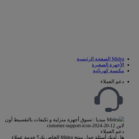
المكانس الكهربائية
صَمَّمت مايديا مكنسة كهربائية تلبي أعلى معايير الجودة، وزوّدتها
بمواصفات مبتكرة تضمن الحصول على نتائج تنظيف رائعة. تتوفر
لدينا مكانس كهربائية بأحجام وأشكال مختلفة لتلبي جميع
الاحتياجات، بما فيها المكنسة الكهربائية الاسطوانية، والمكنسة
الكهربائية بدون كيس وغير ذلك.
Midea الصفحة الرئيسية
الأجهزة الصغيرة
مكنسة كهربائية
دعم العملاء
دعم العملاء
هل لديك أسئلة حول منتج Midea الخاص بك؟ خدمة عملاء