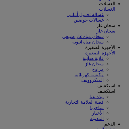
الغسلات
الغسلات
غسالة تحميل أمامي
غسالات حوضين
سخان غاز
سخان غاز
سخان مياه غاز طبيعي
سخان مياه انبوبه
الأجهزة الصغيرة
الأجهزة الصغيرة
قلاية هوائية
سخان غاز
مراوح
مكنسة كهربائية
الميكروويف
استكشف
استكشف
نبذة عنا
قصة العلامة التجارية
متاجرنا
الأخبار
المدونة
الدعم