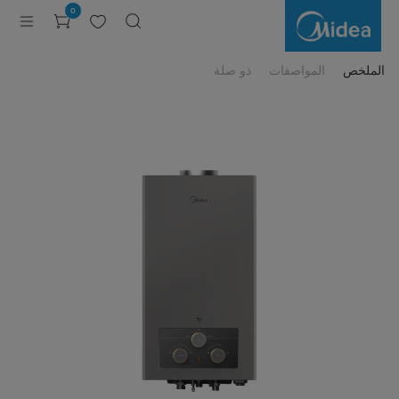
سخان
0
غاز
ميديا
10
لتر
الملخص
المواصفات
ذو صلة