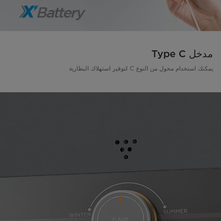
مدخل Type C
يمكنك استخدام محول من النوع C لتوفير استهلاك البطارية