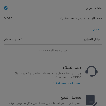
شاشة العرض
ضغط المياه القياسي (ميجاباسكال)
0.025
الضمان
المبادل الحراري
5 سنوات ضمان
الضمان الشامل
3 سنوات ضمان شامل
توسيع جميع المواصفات
الأبعاد
دعم العملاء
أبعاد المنتج (العرض × العمق × الارتفاع)
590*330*195 ملم
هل لديك أسئلة حول منتج Midea الخاص بك؟ خدمة عملاء
Midea هنا لمساعدتك!
أبعاد الصندوق (العرض × العمق ×
685*400*270 ملم
احصل على المساعدة
الارتفاع)
الوزن
تسجيل المنتج
احصل على أقصى استفادة من منتجك من خلال تخصيص دقيقة
الوزن الصافي (كجم)
9 كجم