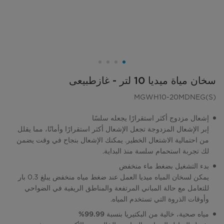
سخان مياة ميديا 10 لتر - غازطبيعى
MGWH10-20MDNEG(S)
إشعال مزدوج أكثر استقرارًا يجعله سلسًا
إبر الإشعال المزدوجة تجعل الإشعال أكثر استقرارًا وأمانًا، مما يقلل
من احتمالية الاشتعال الخطير. يمكنك الإشعال بنجاح في وقت يضمن
لك تجربة استحمام سلسة منذ البداية.
بدء التشغيل بضغط ماء منخفض
يمكن لسخان المياه ميديا ​​العمل عند ضغط مياه منخفض يبلغ 0.3 بار
للتعامل مع حالة المباني المرتفعة والمناطق الريفية في الضواحي
وأوقات الذروة التي تستخدم المياه.
مياه صحية، خالية من البكتيريا بنسبة 99.99%