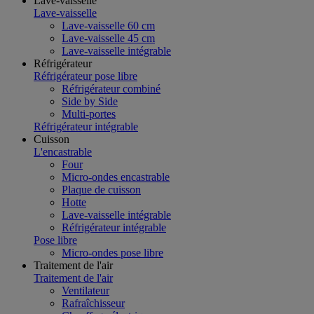
Lave-vaisselle
Lave-vaisselle
Lave-vaisselle 60 cm
Lave-vaisselle 45 cm
Lave-vaisselle intégrable
Réfrigérateur
Réfrigérateur pose libre
Réfrigérateur combiné
Side by Side
Multi-portes
Réfrigérateur intégrable
Cuisson
L'encastrable
Four
Micro-ondes encastrable
Plaque de cuisson
Hotte
Lave-vaisselle intégrable
Réfrigérateur intégrable
Pose libre
Micro-ondes pose libre
Traitement de l'air
Traitement de l'air
Ventilateur
Rafraîchisseur