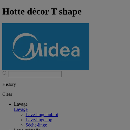
Hotte décor T shape
History
Clear
Lavage
Lavage
Lave-linge hublot
Lave-linge top
Sèche-linge