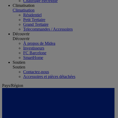
Chauffage électrique
Climatisation
Climatisation
Résidentiel
Petit Tertiaire
Grand Tertiaire
Telecommandes / Accessoires
Découvrir
Découvrir
À propos de Midea
Investisseurs
FC Barcelone
SmartHome
Soutien
Soutien
Contactez-nous
Accessoires et pièces détachées
Pays/Région