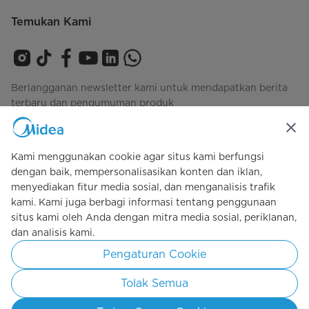
Temukan Kami
Berlangganan newsletter kami untuk mendapatkan berita
terbaru dan pengumuman produk
Kami menggunakan cookie agar situs kami berfungsi
Lihat bagaimana kami mengelola data Anda
privacy-
dengan baik, mempersonalisasikan konten dan iklan,
policy
menyediakan fitur media sosial, dan menganalisis trafik
kami. Kami juga berbagi informasi tentang penggunaan
situs kami oleh Anda dengan mitra media sosial, periklanan,
Simply ideal
dan analisis kami.
Pengaturan Cookie
Hak cipta 2026 Copyright Midea. Kebijakan dilindungi oleh Undang-
undang.
Tolak Semua
Kebijakan Pribadi
Syarat Penggunaan
Cookie Consent