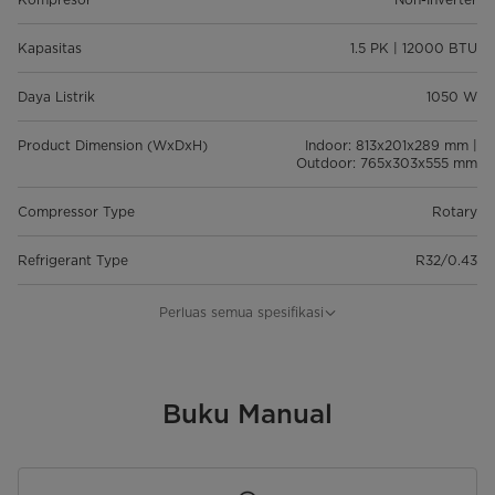
Kapasitas
1.5 PK | 12000 BTU
Daya Listrik
1050 W
Product Dimension (WxDxH)
Indoor: 813x201x289 mm |
Outdoor: 765x303x555 mm
Compressor Type
Rotary
Refrigerant Type
R32/0.43
Star Rating
⭐⭐
Perluas semua spesifikasi
Garansi
Garansi
Buku Manual
10 Tahun Kompresor | 5 Tahun
Service & Sparepart