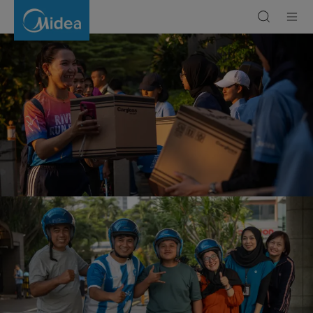
Midea
Care
on
the
Road
|
Midea
Indonesia