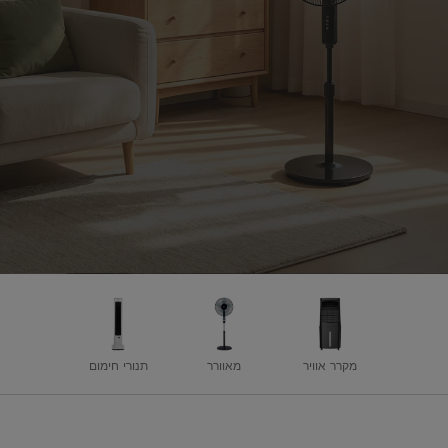
מקרר אוויר
מאוורר
תנורי חימום