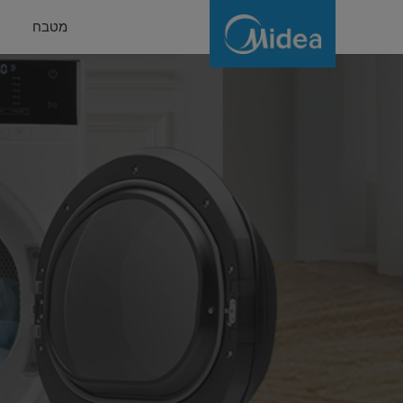
Dryers
מטבח
|
Efficient
&
Reliable
Laundry
Appliances
|
Midea
Israel