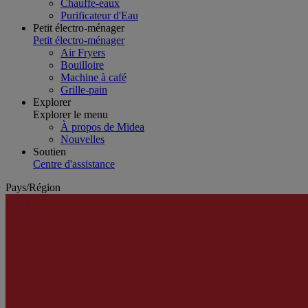
Chauffe-eaux
Purificateur d'Eau
Petit électro-ménager
Petit électro-ménager
Air Fryers
Bouilloire
Machine à café
Grille-pain
Explorer
Explorer le menu
À propos de Midea
Nouvelles
Soutien
Centre d'assistance
Pays/Région