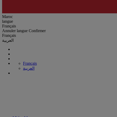
Maroc
langue
Français
Annuler
langue
Confirmer
Français
العربية
Français
العربية
Ventilateurs
Faites l’expérience d’un refroidissement supérieur avec le ventilateur
Midea, conçu avec expertise pour optimiser la performance et le
confort. Obtenez le meilleur ventilateur dès maintenant !