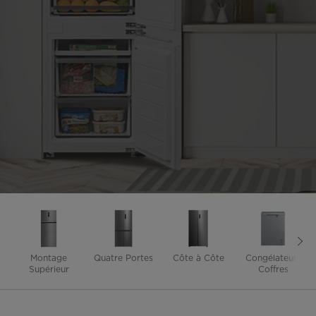
Montage
Quatre Portes
Côte à Côte
Congélateurs
Supérieur
Coffres