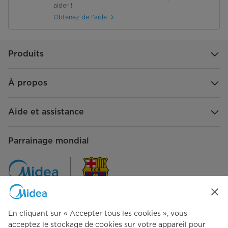
aider !
Obtenez de l'aide
Produits
À propos
Aide et assistance
Parrainage mondial
En cliquant sur « Accepter tous les cookies », vous
Contactez-nous
acceptez le stockage de cookies sur votre appareil pour