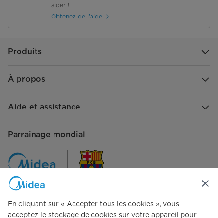
aider !
Obtenez de l'aide
Produits
À propos
Aide et assistance
Parrainage mondial
En cliquant sur « Accepter tous les cookies », vous
Contactez-nous
acceptez le stockage de cookies sur votre appareil pour