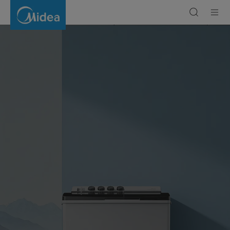
Double
cuve