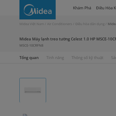
Midea
Khám Phá
Điều Hòa K
Máy
lạnh
Midea Việt Nam
Air Conditioners
Điều hòa dân dụng
Mide
treo
Midea Máy lạnh treo tường Celest 1.0 HP MSCE-10
tường
MSCE-10CRFN8
Celest
Tổng quan
Tính năng
Thông số kỹ thuật
Sả
1.0
HP
MSCE-
10CRFN8