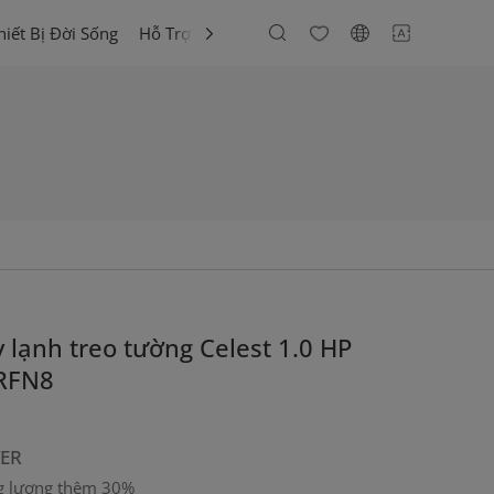
hiết Bị Đời Sống
Hỗ Trợ Khách Hàng
lạnh treo tường Celest 1.0 HP
RFN8
TER
ng lượng thêm 30%