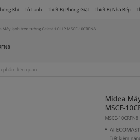
hông Khí
Tủ Lạnh
Thiết Bị Phòng Giặt
Thiết Bị Nhà Bếp
T
a Máy lạnh treo tường Celest 1.0 HP MSCE-10CRFN8
CRFN8
n phẩm liên quan
Midea Máy 
MSCE-10C
MSCE-10CRFN8
AI ECOMAS
Tiết kiệm nă