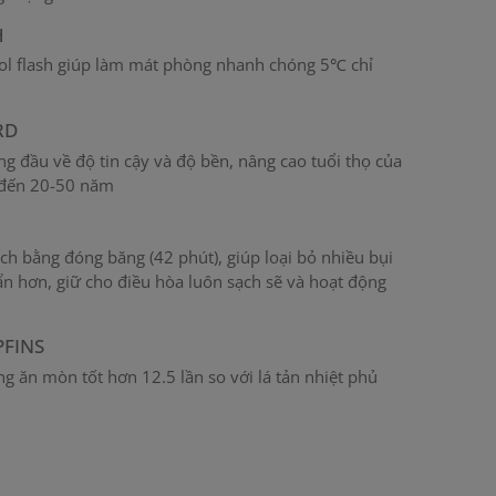
H
ol flash giúp làm mát phòng nhanh chóng 5℃ chỉ
RD
g đầu về độ tin cậy và độ bền, nâng cao tuổi thọ của
 đến 20-50 năm
ch bằng đóng băng (42 phút), giúp loại bỏ nhiều bụi
ẩn hơn, giữ cho điều hòa luôn sạch sẽ và hoạt động
PFINS
g ăn mòn tốt hơn 12.5 lần so với lá tản nhiệt phủ