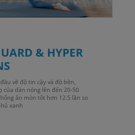
GUARD & HYPER
NS
ầu về độ tin cậy và độ bền,
họ của dàn nóng lên đến 20-50
hống ăn mòn tốt hơn 12.5 lần so
 phủ xanh