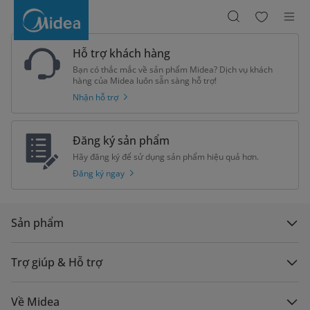
Midea
Máy
lạnh
treo
tường
GP17
Hỗ trợ khách hàng
không
Inverter
Bạn có thắc mắc về sản phẩm Midea? Dịch vụ khách
R32
1.3
hàng của Midea luôn sẵn sàng hỗ trợ!
HP
Nhận hỗ trợ
MSFQ-
12CRN8
Đăng ký sản phẩm
Hãy đăng ký để sử dụng sản phẩm hiệu quả hơn.
Đăng ký ngay
Sản phẩm
Trợ giúp & Hỗ trợ
Về Midea