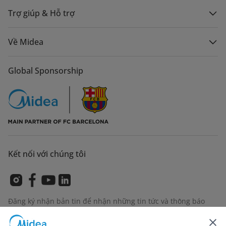
Trợ giúp & Hỗ trợ
Về Midea
Global Sponsorship
Kết nối với chúng tôi
Đăng ký nhận bản tin để nhận những tin tức và thông báo
sản phẩm mới nhất