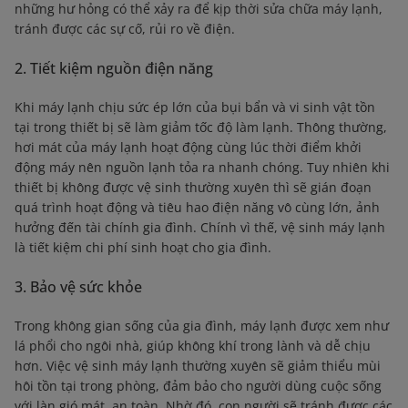
những hư hỏng có thể xảy ra để kịp thời sửa chữa máy lạnh,
tránh được các sự cố, rủi ro về điện.
2. Tiết kiệm nguồn điện năng
Khi máy lạnh chịu sức ép lớn của bụi bẩn và vi sinh vật tồn
tại trong thiết bị sẽ làm giảm tốc độ làm lạnh. Thông thường,
hơi mát của máy lạnh hoạt động cùng lúc thời điểm khởi
động máy nên nguồn lạnh tỏa ra nhanh chóng. Tuy nhiên khi
thiết bị không được vệ sinh thường xuyên thì sẽ gián đoạn
quá trình hoạt động và tiêu hao điện năng vô cùng lớn, ảnh
hưởng đến tài chính gia đình. Chính vì thế, vệ sinh máy lạnh
là tiết kiệm chi phí sinh hoạt cho gia đình.
3. Bảo vệ sức khỏe
Trong không gian sống của gia đình, máy lạnh được xem như
lá phổi cho ngôi nhà, giúp không khí trong lành và dễ chịu
hơn. Việc vệ sinh máy lạnh thường xuyên sẽ giảm thiểu mùi
hôi tồn tại trong phòng, đảm bảo cho người dùng cuộc sống
với làn gió mát, an toàn. Nhờ đó, con người sẽ tránh được các