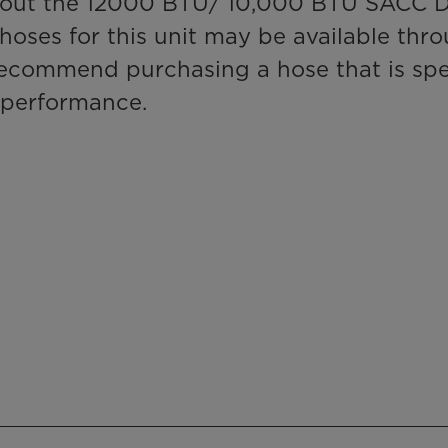
bout the 12000 BTU/ 10,000 BTU SACC DU
oses for this unit may be available throu
recommend purchasing a hose that is spec
 performance.
