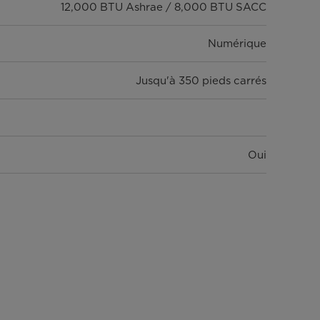
12,000 BTU Ashrae / 8,000 BTU SACC
Numérique
Jusqu'à 350 pieds carrés
Oui
Oui
3
Maille
Standard (41 décibels ou plus)