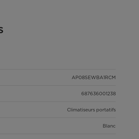
s
AP08SEWBA1RCM
687636001238
Climatiseurs portatifs
Blanc