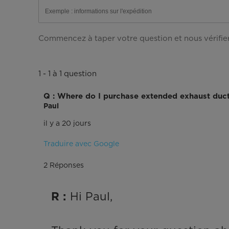
soumission.
soumission.
soumission.
soumission.
soumission.
Commencez à taper votre question et nous vérifiero
1 - 1 à 1 question
Q : Where do I purchase extended exhaust duct 
Paul
il y a 20 jours
Traduire avec Google
2 Réponses
 Hi Paul,

R :