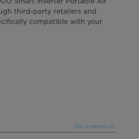
O Smart Inverter Portable Air 
gh third-party retailers and 
ifically compatible with your 
Voir la réponse (1)