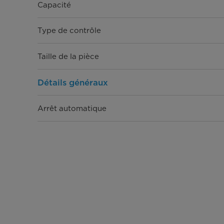
Capacité
Type de contrôle
Taille de la pièce
Détails généraux
Arrêt automatique
Télécommande
Vitesses du ventilateur
Type de filtre
Niveau sonore (dBA)