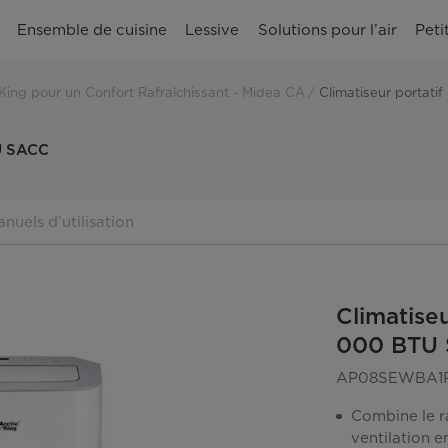
Ensemble de cuisine
Lessive
Solutions pour l’air
Peti
 King pour un Confort Rafraîchissant - Midea CA
Climatiseur portati
TU SACC
nuels d’utilisation
Climatise
000 BTU
AP08SEWBA1
Combine le ra
ventilation e