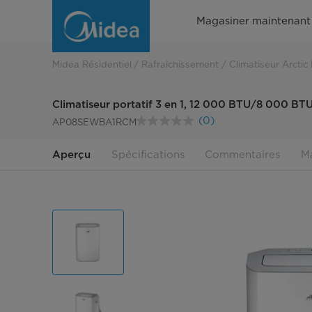
AK-
Magasiner maintenant
climatiseur
portatif
Midea Résidentiel
Rafraîchissement
Climatiseur Arctic
multifonctionnel
Climatiseur portatif 3 en 1, 12 000 BTU/8 000 B
(0)
AP08SEWBA1RCM
Aucune
cote
pour
Aperçu
Spécifications
Commentaires
Ma
ce
produit.
Lien
vers
la
même
page.