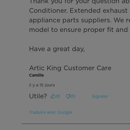
Thank you for your question a
Conditioner. Extended exhaust h
appliance parts suppliers. We 
model to ensure proper fit and
Have a great day,

Artic King Customer Care
Camille
il y a 15 jours
Utile?
Signaler
(
0
)
(
0
)
Traduire avec Google