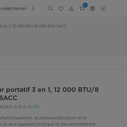
0
ts électroménagers
Explorer
Soutien
f 3 en 1, 12 000 BTU/8 000 BTU SACC
ur portatif 3 en 1, 12 000 BTU/8
 SACC
(0)
RCM
Aucune
cote
pour
fraîchissement, la déshumidification et la
ce
n un seul appareil pratique et peu encombrant.
produit.