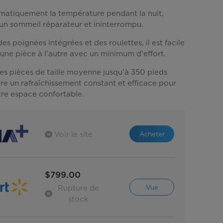
Lien
atiquement la température pendant la nuit,
vers
la
 un sommeil réparateur et ininterrompu.
même
page.
s poignées intégrées et des roulettes, il est facile
une pièce à l'autre avec un minimum d'effort.
les pièces de taille moyenne jusqu'à 350 pieds
sure un rafraîchissement constant et efficace pour
tre espace confortable.
Acheter
Voir le site
$799.00
Vue
Rupture de
stock