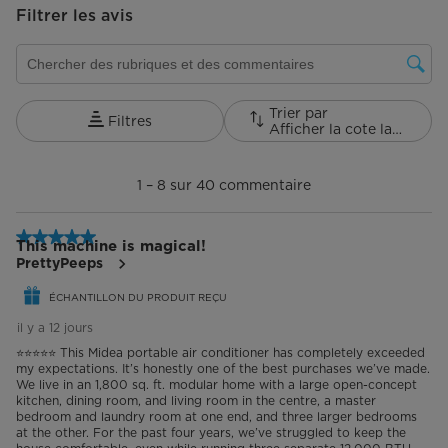
reason the fan ramps up
Filtrer les avis
significantly and loudly for ~2min
Zone de recherche de sujet et d'avis
before returning to low. There is
no beeping or other noise during
Trier par
Filtres
Afficher la cote la plus élevée à la plus faible
that time. The settings remain
1
unchanged. It's very loud, I'd
à
1
–
8 sur 40
commentaire
8
guess >50 dB. As loud as when
sur
40
the unit is in high fan mode. The
5 étoile(s) sur 5.
commentaire.
This machine is magical!
noise is annoying, but more
PrettyPeeps
annoying still is the intermittent
ÉCHANTILLON DU PRODUIT REÇU
il y a 12 jours
nature of it. A constant white
⭐⭐⭐⭐⭐ This Midea portable air conditioner has completely exceeded
noise is OK when sleeping, but
my expectations. It’s honestly one of the best purchases we’ve made.
We live in an 1,800 sq. ft. modular home with a large open-concept
not this big variation. An inverter
kitchen, dining room, and living room in the centre, a master
bedroom and laundry room at one end, and three larger bedrooms
is supposed to avoid this by
at the other. For the past four years, we’ve struggled to keep the