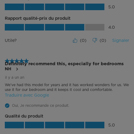
Qualité du produit, 5.0 sur 5
5.0
Rapport qualité-prix du produit
Rapport qualité-prix du produit, 4.0 su
4.0
Utile?
(
0
)
(
0
)
Signaler
5 étoile(s) sur 5.
Definitely recommend this, especially for bedrooms
NH
il y a un an
We’ve had this model for years and it has worked wonders for us. We
use it for our bedroom and it keeps it cool and comfortable.
Traduire avec Google
Oui, Je recommande ce produit.
Qualité du produit
Qualité du produit, 5.0 sur 5
5.0