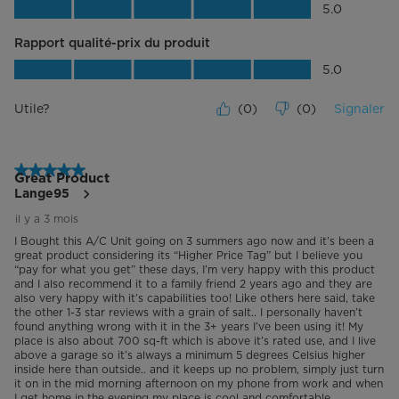
Qualité du produit, 5.0 sur 5
5.0
Rapport qualité-prix du produit
Rapport qualité-prix du produit, 5.0 su
5.0
Utile?
(
0
)
(
0
)
Signaler
5 étoile(s) sur 5.
Great Product
Lange95
il y a 3 mois
I Bought this A/C Unit going on 3 summers ago now and it’s been a
great product considering its “Higher Price Tag” but I believe you
“pay for what you get” these days, I’m very happy with this product
and I also recommend it to a family friend 2 years ago and they are
also very happy with it’s capabilities too! Like others here said, take
the other 1-3 star reviews with a grain of salt.. I personally haven’t
found anything wrong with it in the 3+ years I’ve been using it! My
place is also about 700 sq-ft which is above it’s rated use, and I live
above a garage so it’s always a minimum 5 degrees Celsius higher
inside here than outside.. and it keeps up no problem, simply just turn
it on in the mid morning afternoon on my phone from work and when
I get home in the evening my place is cool and comfortable