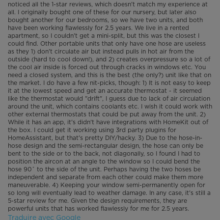
noticed all the 1-star reviews, which doesn't match my experience at
all. I originally bought one of these for our nursery, but later also
bought another for our bedrooms, so we have two units, and both
have been working flawlessly for 2.5 years. We live in a rented
apartment, so I couldn't get a mini-split, but this was the closest I
could find. Other portable units that only have one hose are useless
as they 1) don't circulate air but instead pulls in hot air from the
outside (hard to cool down!), and 2) creates overpressure so a lot of
the cool air inside is forced out through cracks in windows etc. You
need a closed system, and this is the best (the only?) unit like that on
the market. I do have a few nit-picks, though: 1) It is not easy to keep
it at the lowest speed and get an accurate thermostat - it seemed
like the thermostat would "drift", I guess due to lack of air circulation
around the unit, which contains coolants etc. I wish it could work with
other external thermostats that could be put away from the unit. 2)
While it has an app, it's didn't have integrations with HomeKit out of
the box. I could get it working using 3rd party plugins for
HomeAssistant, but that's pretty DIY/hacky. 3) Due to the hose-in-
hose design and the semi-rectangular design, the hose can only be
bent to the side or to the back, not diagonally, so I found I had to
position the aircon at an angle to the window so I could bend the
hose 90˚ to the side of the unit. Perhaps having the two hoses be
independent and separate from each other could make them more
maneuverable. 4) Keeping your window semi-permanently open for
so long will eventually lead to weather damage. In any case, it's still a
5-star review for me. Given the design requirements, they are
powerful units that has worked flawlessly for me for 2.5 years.
Traduire avec Google