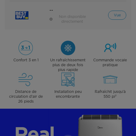
--
Vue
Non disponible
directement
Confort 3 en 1
Un rafraîchissement
Commande vocale
plus de deux fois
pratique
plus rapide
Distance de
Installation peu
Rafraîchit jusqu'à
circulation d'air de
encombrante
550 pi²
26 pieds