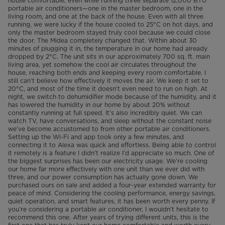
house comfortable, even while running three separate 12,000 BTU
making constant small
portable air conditioners—one in the master bedroom, one in the
living room, and one at the back of the house. Even with all three
adjustments to motor speed, this
running, we were lucky if the house cooled to 25°C on hot days, and
only the master bedroom stayed truly cool because we could close
is the opposite of that. I
the door. The Midea completely changed that. Within about 30
minutes of plugging it in, the temperature in our home had already
contacted Midea for support,
dropped by 2°C. The unit sits in our approximately 700 sq. ft. main
living area, yet somehow the cool air circulates throughout the
they say it is normal operations.
house, reaching both ends and keeping every room comfortable. I
still can’t believe how effectively it moves the air. We keep it set to
20°C, and most of the time it doesn’t even need to run on high. At
According to them, the
night, we switch to dehumidifier mode because of the humidity, and it
has lowered the humidity in our home by about 20% without
advertised "as low as 42dB in
constantly running at full speed. It’s also incredibly quiet. We can
watch TV, have conversations, and sleep without the constant noise
cooling mode" does not mean it
we’ve become accustomed to from other portable air conditioners.
Setting up the Wi-Fi and app took only a few minutes, and
is constant, and the loud
connecting it to Alexa was quick and effortless. Being able to control
it remotely is a feature I didn’t realize I’d appreciate so much. One of
fluctuations fall within the
the biggest surprises has been our electricity usage. We’re cooling
our home far more effectively with one unit than we ever did with
design. On another note, the duo
three, and our power consumption has actually gone down. We
purchased ours on sale and added a four-year extended warranty for
hose does not flex side to side,
peace of mind. Considering the cooling performance, energy savings,
quiet operation, and smart features, it has been worth every penny. If
only in one axis. The AC fan
you’re considering a portable air conditioner, I wouldn’t hesitate to
recommend this one. After years of trying different units, this is the
blades only move up/down, in the