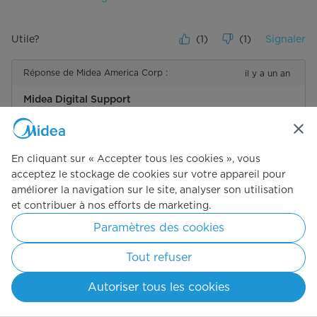
Utile?
(
1
)
(
1
)
Signaler
Réponse de Midea America Corp :
il y a un an
Midea Digital Support
Hello Bear. Thank you for posting your review on our Midea 
14,000 BTU / 12,000 BTU SACC DUO Smart Inverter Portable 
Air Conditioner. We appreciate you sharing your feedback with 
us. We are happy to hear that you are enjoying the 
En cliquant sur « Accepter tous les cookies », vous
performance of the unit. Have a great day!
acceptez le stockage de cookies sur votre appareil pour
améliorer la navigation sur le site, analyser son utilisation
et contribuer à nos efforts de marketing.
5 étoile(s) sur 5.
Not 1 thumbs-up! All five fingers are up! :-)
Paramètres des cookies
Doug
il y a un an
Tout refuser
I bought a different brand 15 months ago. It definitely did not do the
job. I thought I had done enough research but apparently not. Seeing
Autoriser tous les cookies
how poorly the other one performed I did a lot more research and
found the Midea. I will tell you I am overjoyed with the performance
of this unit.