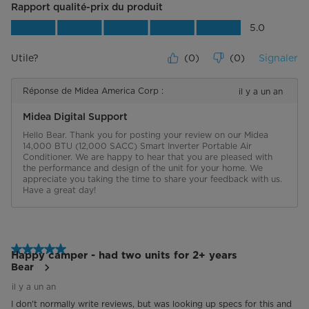
Rapport qualité-prix du produit
Rapport qualité-prix du produit, 5.0 su
5.0
Utile?
(
0
)
(
0
)
Signaler
Réponse de Midea America Corp :
il y a un an
Midea Digital Support
Hello Bear. Thank you for posting your review on our Midea 
14,000 BTU (12,000 SACC) Smart Inverter Portable Air 
Conditioner. We are happy to hear that you are pleased with 
the performance and design of the unit for your home. We 
appreciate you taking the time to share your feedback with us. 
Have a great day!
5 étoile(s) sur 5.
Happy camper - had two units for 2+ years
Bear
il y a un an
I don't normally write reviews, but was looking up specs for this and