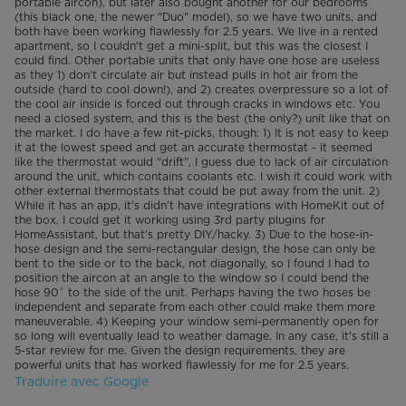
portable aircon), but later also bought another for our bedrooms
(this black one, the newer "Duo" model), so we have two units, and
both have been working flawlessly for 2.5 years. We live in a rented
apartment, so I couldn't get a mini-split, but this was the closest I
could find. Other portable units that only have one hose are useless
as they 1) don't circulate air but instead pulls in hot air from the
outside (hard to cool down!), and 2) creates overpressure so a lot of
the cool air inside is forced out through cracks in windows etc. You
need a closed system, and this is the best (the only?) unit like that on
the market. I do have a few nit-picks, though: 1) It is not easy to keep
it at the lowest speed and get an accurate thermostat - it seemed
like the thermostat would "drift", I guess due to lack of air circulation
around the unit, which contains coolants etc. I wish it could work with
other external thermostats that could be put away from the unit. 2)
While it has an app, it's didn't have integrations with HomeKit out of
the box. I could get it working using 3rd party plugins for
HomeAssistant, but that's pretty DIY/hacky. 3) Due to the hose-in-
hose design and the semi-rectangular design, the hose can only be
bent to the side or to the back, not diagonally, so I found I had to
position the aircon at an angle to the window so I could bend the
hose 90˚ to the side of the unit. Perhaps having the two hoses be
independent and separate from each other could make them more
maneuverable. 4) Keeping your window semi-permanently open for
so long will eventually lead to weather damage. In any case, it's still a
5-star review for me. Given the design requirements, they are
powerful units that has worked flawlessly for me for 2.5 years.
Traduire avec Google