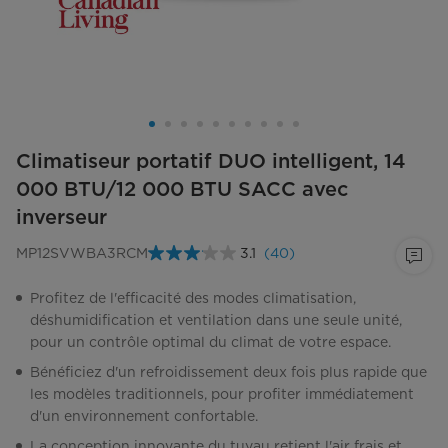
Climatiseur portatif DUO intelligent, 14
000 BTU/12 000 BTU SACC avec
inverseur
MP12SVWBA3RCM
3.1
(40)
Lire
les
40
Profitez de l'efficacité des modes climatisation,
commentaires.
déshumidification et ventilation dans une seule unité,
Lien
vers
pour un contrôle optimal du climat de votre espace.
la
même
Bénéficiez d'un refroidissement deux fois plus rapide que
page.
les modèles traditionnels, pour profiter immédiatement
d'un environnement confortable.
La conception innovante du tuyau retient l'air frais et