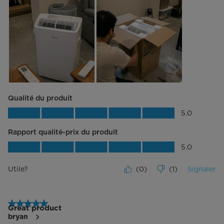
Qualité du produit
Qualité du produit, 5.0 sur 5
5.0
Rapport qualité-prix du produit
Rapport qualité-prix du produit, 5.0 su
5.0
Utile?
(
0
)
(
1
)
Signaler
5 étoile(s) sur 5.
Great product
bryan