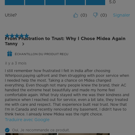
Rapport qualité-prix du produit, 5.0 su
5.0
Utile?
(
0
)
(
0
)
Signaler
5 étoile(s) sur 5.
From Frustration to Trust: Why I Chose Midea Again
Tanny
ÉCHANTILLON DU PRODUIT REÇU
il y a 3 mois
I still remember how frustrated I felt in India after choosing
Whirlpool,paying upfront and then struggling with poor service when
I needed help the most. Taking a chance on Midea changed
everything. Even though not many people knew the brand, their AC
handled the extreme heat beautifully and made my home feel
comfortable again. What truly stayed with me was their kindness and
patience when I reached out for service, even a bit late, they treated
me with care and respect. That experience built real trust. Now that
I’m in Canada and recently renovated my basement, I didn’t have to
think twice. I already knew Midea was the right choice.
Traduire avec Google
Oui, Je recommande ce produit.