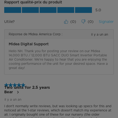
Rapport qualité-prix du produit
Rapport qualité-prix du produit, 5.0 su
5.0
Utile?
(
0
)
(
0
)
Signaler
Réponse de Midea America Corp :
il y a un an
Midea Digital Support
Hello NH. Thank you for posting your review on our Midea 
14,000 BTU / 12,000 BTU SACC DUO Smart Inverter Portable 
Air Conditioner. We're happy to hear that you are enjoying the 
cooling performance of the unit for your desired space. Have a 
great day!
5 étoile(s) sur 5.
Two units for 2.5 years
Bear
il y a un an
I don't normally write reviews, but was looking up specs for this and
noticed all the 1-star reviews, which doesn't match my experience at
all. I originally bought one of these for our nursery (the older