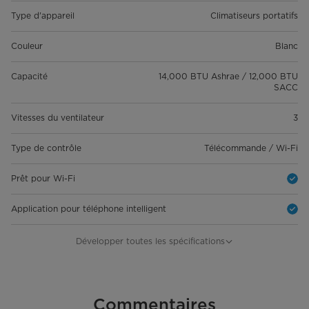
Type d'appareil
Climatiseurs portatifs
Couleur
Blanc
Capacité
14,000 BTU Ashrae / 12,000 BTU
SACC
Vitesses du ventilateur
3
Type de contrôle
Télécommande / Wi-Fi
Prêt pour Wi-Fi
Application pour téléphone intelligent
Commande vocale
Développer toutes les spécifications
Taille de la pièce
Jusqu'à 550 pieds carrés
Détails généraux
Commentaires