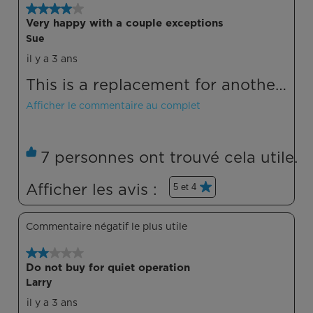
4 étoile(s) sur 5.
Very happy with a couple exceptions
Sue
il y a 3 ans
This is a replacement for another
portable air conditioner. We are
Afficher le commentaire au complet
pleased with the cooling
capabilities but not happy with
7 personnes ont trouvé cela utile.
the window kit. The foam to help
Afficher les avis : 
5 et 4
with gaps is so thin it doesn't do
much and I have a feeling it is
Commentaire négatif le plus utile
going to be very difficult to
2 étoile(s) sur 5.
remove at the end of the season.
Do not buy for quiet operation
Larry
The window slider keeps partially
il y a 3 ans