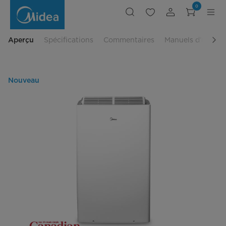
Climatiseur
0
portatif
Duo
intelligent
Aperçu
Spécifications
Commentaires
Manuels d’utilisa
Nouveau