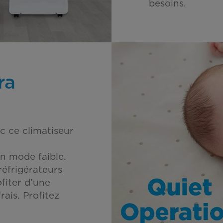
besoins.
ra
c ce climatiseur
n mode faible.
réfrigérateurs
fiter d’une
ais. Profitez