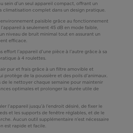
u sein d’un seul appareil compact, offrant un
Lien
vers
a climatisation complet dans un design pratique.
la
même
n environnement paisible grâce au fonctionnement
page.
 l’appareil à seulement 45 dB en mode faible,
un niveau de bruit minimal tout en assurant un
ent efficace.
 effort l’appareil d’une pièce à l’autre grâce à sa
atique à 4 roulettes.
air pur et frais grâce à un filtre amovible et
qui protège de la poussière et des poils d’animaux.
s de le nettoyer chaque semaine pour maintenir
nces optimales et prolonger la durée utile de
ouler l’appareil jusqu’à l’endroit désiré, de fixer le
eds et les supports de fenêtre réglables, et de le
rche. Aucun outil supplémentaire n’est nécessaire
ion est rapide et facile.