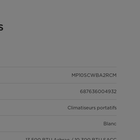
s
MP10SCWBA2RCM
687636004932
Climatiseurs portatifs
Blanc