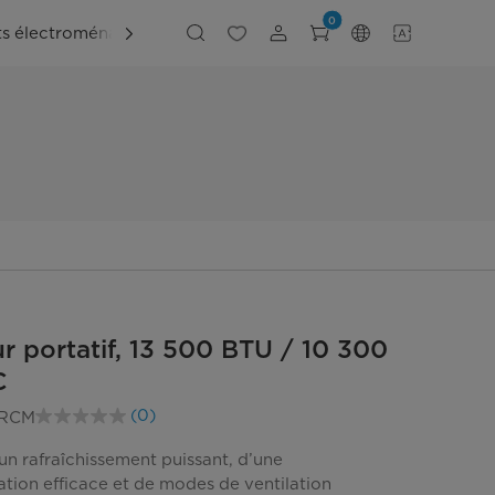
0
ts électroménagers
Explorer
Soutien
ur portatif, 13 500 BTU / 10 300
C
(0)
RCM
Aucune
cote
pour
un rafraîchissement puissant, d’une
ce
ation efficace et de modes de ventilation
produit.