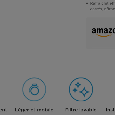
Rafraîchit ef
carrés, offra
ent
Léger et mobile
Filtre lavable
Ins