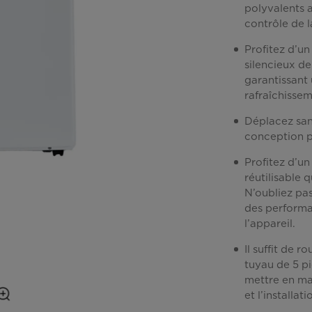
polyvalents a
contrôle de l
Profitez d’u
silencieux de
garantissant 
rafraîchissem
Déplacez sans
conception pr
Profitez d’un 
réutilisable 
N’oubliez pa
des performa
l’appareil.
Il suffit de r
tuyau de 5 pi
mettre en ma
et l’installat