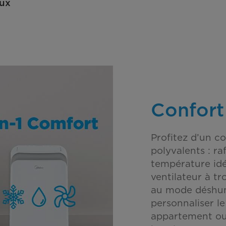
eux
Confort
Profitez d’un c
polyvalents : ra
température idéa
ventilateur à tr
au mode déshum
personnaliser le
appartement ou 