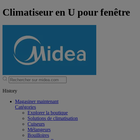
Climatiseur en U pour fenêtre
History
Magasiner maintenant
Catégories
Explorer la boutique
Solutions de climatisation
Cuiseurs
Mélangeurs
Bouilloires