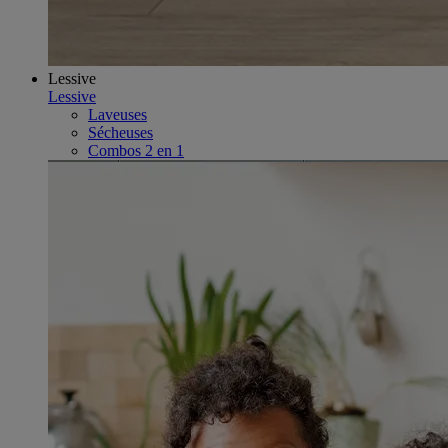
Lessive
Lessive
Laveuses
Sécheuses
Combos 2 en 1