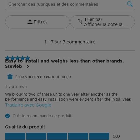
Trier par
Filtres
Afficher la cote la plus élevée à la plus faible
1
à
1
–
7 sur 7
commentaire
7
sur
7
5 étoile(s) sur 5.
commentaire.
Easy to install and weighs less than other brands.
Stevieb
ÉCHANTILLON DU PRODUIT REÇU
il y a 3 mois
We brought two of these units one year after another as the
performance and easy installation were evident after the initial year.
Traduire avec Google
Oui, Je recommande ce produit.
Qualité du produit
Qualité du produit, 5.0 sur 5
5.0