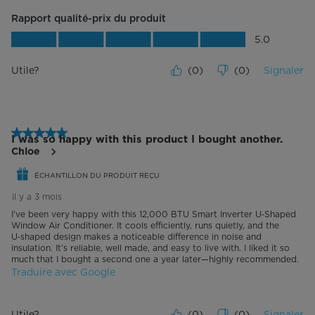
Rapport qualité-prix du produit
Rapport qualité-prix du produit, 5.0 su
5.0
Utile?
(
0
)
(
0
)
Signaler
5 étoile(s) sur 5.
I was so happy with this product I bought another.
Chloe
ÉCHANTILLON DU PRODUIT REÇU
il y a 3 mois
I’ve been very happy with this 12,000 BTU Smart Inverter U‑Shaped
Window Air Conditioner. It cools efficiently, runs quietly, and the
U‑shaped design makes a noticeable difference in noise and
insulation. It’s reliable, well made, and easy to live with. I liked it so
much that I bought a second one a year later—highly recommended.
Traduire avec Google
Utile?
(
0
)
(
0
)
Signaler