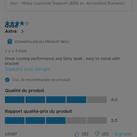
day! - Midea Customer Support (BBB A+ Accredited Business)
4 étoile(s) sur 5.
Good
Astra
ÉCHANTILLON DU PRODUIT REÇU
il y a 3 mois
Great cooling performance and fairly quiet , easy to install with
bracket
Traduire avec Google
Oui, Je recommande ce produit.
Qualité du produit
Qualité du produit, 4.0 sur 5
4.0
Rapport qualité-prix du produit
Rapport qualité-prix du produit, 3.0 su
3.0
Utile?
(
0
)
(
0
)
Signaler