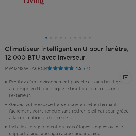
Climatiseur intelligent en U pour fenêtre,
12 000 BTU avec inverseur
MW12MSWBA6RCM
4.9
(7)
Lire
les
7
Profitez d'un environnement paisible et sans bruit grâce
commentaires.
au design en U qui bloque le bruit du compresseur à
Lien
vers
l’extérieur.
la
même
Gardez votre espace frais en ouvrant et en fermant
page.
facilement votre fenêtre sans retirer le climatiseur, grâce
à la conception en forme de U.
Installez-le rapidement en trois étapes simples avec le
support à encliquetage rapide, aucune aide