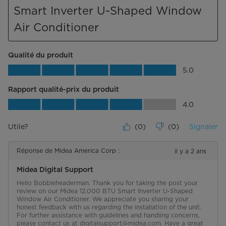
Smart Inverter U-Shaped Window
Air Conditioner
Qualité du produit
Qualité du produit, 5.0 sur 5
5.0
Rapport qualité-prix du produit
Rapport qualité-prix du produit, 4.0 su
4.0
Utile?
(
0
)
(
0
)
Signaler
Réponse de Midea America Corp :
il y a 2 ans
Midea Digital Support
Hello Bobbleheaderman. Thank you for taking the post your 
review on our Midea 12,000 BTU Smart Inverter U-Shaped 
Window Air Conditioner. We appreciate you sharing your 
honest feedback with us regarding the installation of the unit. 
For further assistance with guidelines and handling concerns, 
please contact us at digitalsupport@midea.com. Have a great 