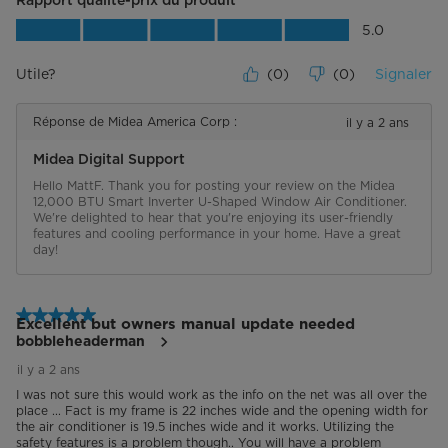
Rapport qualité-prix du produit
Rapport qualité-prix du produit, 5.0 su
5.0
Utile?
(
0
)
(
0
)
Signaler
Réponse de Midea America Corp :
il y a 2 ans
Midea Digital Support
Hello MattF. Thank you for posting your review on the Midea 
12,000 BTU Smart Inverter U-Shaped Window Air Conditioner. 
We're delighted to hear that you're enjoying its user-friendly 
features and cooling performance in your home. Have a great 
day!
5 étoile(s) sur 5.
Excellent but owners manual update needed
bobbleheaderman
il y a 2 ans
I was not sure this would work as the info on the net was all over the
place ... Fact is my frame is 22 inches wide and the opening width for
the air conditioner is 19.5 inches wide and it works. Utilizing the
safety features is a problem though.. You will have a problem