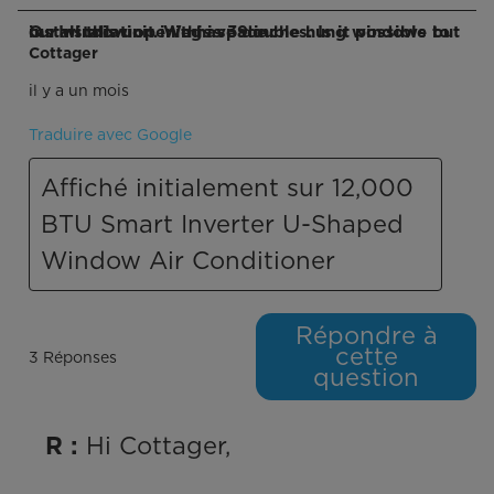
Q : Installation. We have double hung windows but our window opening is 39 inches. Is it possible to install this unit in this space
Cottager
il y a un mois
Traduire avec Google
Affiché initialement sur 12,000
BTU Smart Inverter U-Shaped
Window Air Conditioner
Répondre à
cette
3 Réponses
question
 Hi Cottager,

R :