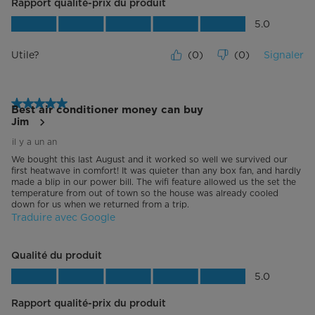
Rapport qualité-prix du produit
Rapport qualité-prix du produit, 5.0 su
5.0
Utile?
(
0
)
(
0
)
Signaler
5 étoile(s) sur 5.
Best air conditioner money can buy
Jim
il y a un an
We bought this last August and it worked so well we survived our
first heatwave in comfort! It was quieter than any box fan, and hardly
made a blip in our power bill. The wifi feature allowed us the set the
temperature from out of town so the house was already cooled
down for us when we returned from a trip.
Traduire avec Google
Qualité du produit
Qualité du produit, 5.0 sur 5
5.0
Rapport qualité-prix du produit