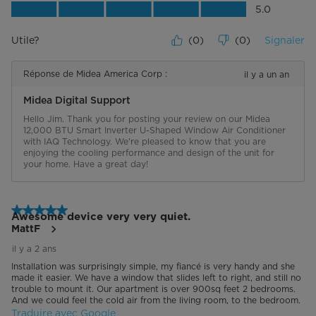
Rapport qualité-prix du produit, 5.0 su
5.0
Utile?
(
0
)
(
0
)
Signaler
Réponse de Midea America Corp :
il y a un an
Midea Digital Support
Hello Jim. Thank you for posting your review on our Midea 
12,000 BTU Smart Inverter U-Shaped Window Air Conditioner 
with IAQ Technology. We're pleased to know that you are 
enjoying the cooling performance and design of the unit for 
your home. Have a great day!
5 étoile(s) sur 5.
Awesome device very very quiet.
MattF
il y a 2 ans
Installation was surprisingly simple, my fiancé is very handy and she
made it easier. We have a window that slides left to right, and still no
trouble to mount it. Our apartment is over 900sq feet 2 bedrooms.
And we could feel the cold air from the living room, to the bedroom.
Traduire avec Google