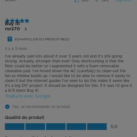
5 étoile(s) sur 5.
Buy it!
ror270
ÉCHANTILLON DU PRODUIT REÇU
il y a 3 mois
I've already said lots about it over 3 years old and it's still going
strong. Actually, stronger than ever! Only shortcoming is that the
filter could be better so I augmented it with a foam removable
cleanable pad. I've hosed down the AC (carefully) to clean out the
fan as mildew builds up. I would like to be able to remove it easily to
clean it but the internet guides I've seen to do this make it seem like
it's a big DIY project. It should be designed for this. If it was I'd give it
a 6/5 stars! Buy it!
Traduire avec Google
Oui, Je recommande ce produit.
Qualité du produit
Qualité du produit, 5.0 sur 5
5.0