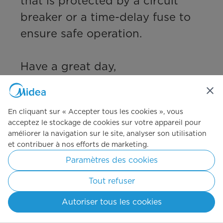
that is protected by a circuit 
breaker or a time-delay fuse to 
ensure safe operation.

Have a great day,

Midea Customer Care
En cliquant sur « Accepter tous les cookies », vous
Camille
acceptez le stockage de cookies sur votre appareil pour
il y a 2 mois
améliorer la navigation sur le site, analyser son utilisation
et contribuer à nos efforts de marketing.
Utile?
(
0
)
(
0
)
Paramètres des cookies
Signaler
Tout refuser
Traduire avec Google
Autoriser tous les cookies
Q : Is this model in recall does it have mold problems
Safi18