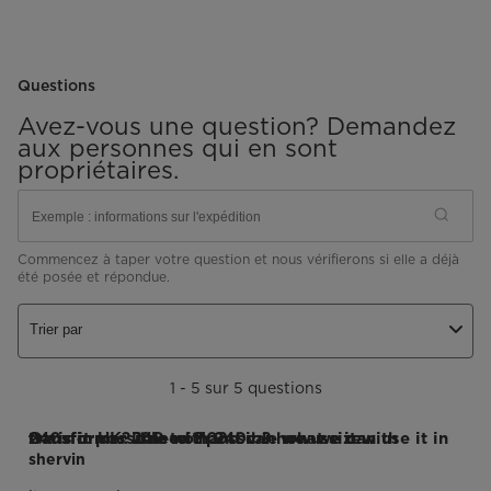
Questions
Avez-vous une question? Demandez
aux personnes qui en sont
propriétaires.
Commencez à taper votre question et nous vérifierons si elle a déjà
été posée et répondue.
Trier par
1 - 5 sur 5 questions
Q : is it possible with 240v ? how we can use it in 240v in UK? if is not possible what size transformer it need ? and can we use it with transformer 240 to 110?
shervin