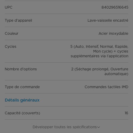
UPC
840296516645
Type d'appareil
Lave-vaisselle encastré
Couleur
Acier inoxydable
Cycles
5 (Auto, Intensif, Normal, Rapide,
Mon cycle) + cycles
supplémentaires via l’application
Nombre d'options
2 (Séchage prolongé, Ouverture
automatique)
Type de commande
Commandes tactiles IMD
Détails généraux
Capacité (couverts)
16
Dimensions du produit (po) L*P*H
23,85 po x 24,5 po x 33,75 po
Développer toutes les spécifications