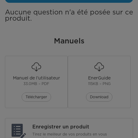
Capteur de remplissage d'eau (débitmètre)
Aucune question n'a été posée sur ce
produit.
Capteur de turbidité
Signal de fin de cycle
Manuels
Type de filtre
Filtration triple
Mémoire du dernier cycle
Éclairage intérieur
Manuel de l’utilisateur
EnerGuide
33.0MB – PDF
115KB – PNG
3e panier
Oui (métal sans poignée ni insert)
Télécharger
Download
Panier à couverts amovible
Broyeur
Non
Pompe principale/de vidange
Enregistrer un produit
Tirez le meilleur de vos produits en vous