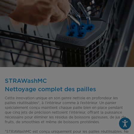
STRAWashMC
Nettoyage complet des pailles
Cette innovation unique en son genre nettoie en profondeur les
pailles réutilisables*, à l’intérieur comme à l’extérieur. Un panier
spécialement conçu maintient chaque paille bien en place pendant
que cinq jets de précision nettoient l’intérieur, offrant la puissance
nécessaire pour éliminer les résidus de boissons gazeuses, de jus de
fruits, de smoothies et même de boissons protéinées.
*STRAWashMC est conçu uniquement pour les pailles réutilisables. Ne