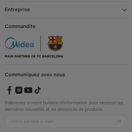
Entreprise
Tiges à embouts arrondis
Oui (2 rangées)
Tiges à embouts arrondis
Commandite
Physiques – Panier inférieur
Tiges à embouts arrondis
Oui (arrière seulement)
Tiges à embouts arrondis
Communiquez avec nous
Performance et certifications
Tension
120 V
S'abonnez à notre bulletin d'information pour recevoir les
Fréquence (Hz)
60 Hz
dernières nouvelles et les annonces de produits.
Puissance
800 W
Niveau sonore (dBA)
44 dBA