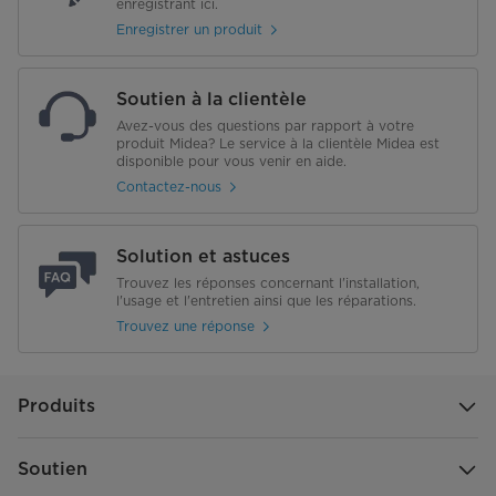
enregistrant ici.
Système de chauffage
Visible
Enregistrer un produit
Mesure de l'eau
Débitmètre
Soutien à la clientèle
Système de pulvérisation supérieure de la cuve
Avez-vous des questions par rapport à votre
produit Midea? Le service à la clientèle Midea est
Lavage par pulvérisation à 3 niveaux
disponible pour vous venir en aide.
Contactez-nous
Système de pulvérisation central
Rotatif
Système de pulvérisation inférieur
Rotatif
Solution et astuces
Trouvez les réponses concernant l'installation,
Lavage des bouteilles
l'usage et l'entretien ainsi que les réparations.
Trouvez une réponse
StraWash
Physiques – Panier supérieur
Produits
Hauteur ajustable
Oui, manuel (3 positions)
Soutien
Tablettes à tasses
Non