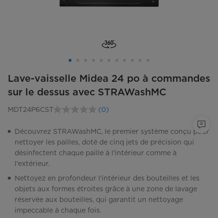
Lave-vaisselle Midea 24 po à commandes
sur le dessus avec STRAWashMC
MDT24P6CST
(0)
Aucune
cote
pour
Découvrez STRAWashMC, le premier système conçu pour
ce
nettoyer les pailles, doté de cinq jets de précision qui
produit.
Lien
désinfectent chaque paille à l'intérieur comme à
vers
l'extérieur.
la
même
Nettoyez en profondeur l'intérieur des bouteilles et les
page.
objets aux formes étroites grâce à une zone de lavage
réservée aux bouteilles, qui garantit un nettoyage
impeccable à chaque fois.