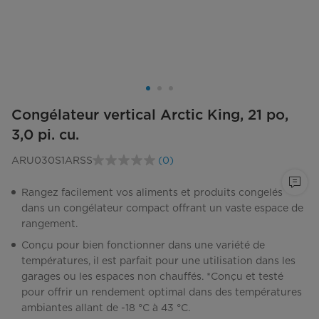
Congélateur vertical Arctic King, 21 po,
3,0 pi. cu.
ARU030S1ARSS
(0)
Aucune
cote
pour
Rangez facilement vos aliments et produits congelés
ce
dans un congélateur compact offrant un vaste espace de
produit.
Lien
rangement.
vers
la
Conçu pour bien fonctionner dans une variété de
même
températures, il est parfait pour une utilisation dans les
page.
garages ou les espaces non chauffés. *Conçu et testé
pour offrir un rendement optimal dans des températures
ambiantes allant de -18 °C à 43 °C.