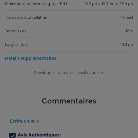
Dimensions du produit (po) L*P*H
21,3 po x 19,7 po x 33,9 po
Type de décongélation
Manuel
Tension (V)
115V
Largeur (po)
21,3 po
Détails supplémentaires
Garantie
Garantie complète d'un an à partir
Développer toutes les spécifications
de la date d'achat initiale
Energy Star
Commentaires
Écrire un avis