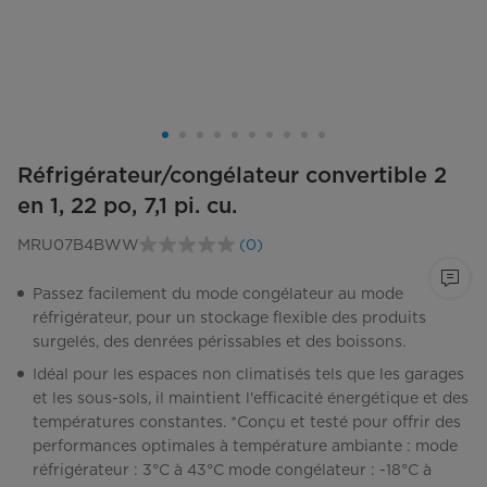
Réfrigérateur/congélateur convertible 2
en 1, 22 po, 7,1 pi. cu.
MRU07B4BWW
(0)
Aucune
cote
pour
Passez facilement du mode congélateur au mode
ce
réfrigérateur, pour un stockage flexible des produits
produit.
Lien
surgelés, des denrées périssables et des boissons.
vers
la
Idéal pour les espaces non climatisés tels que les garages
même
et les sous-sols, il maintient l'efficacité énergétique et des
page.
températures constantes. *Conçu et testé pour offrir des
performances optimales à température ambiante : mode
réfrigérateur : 3°C à 43°C mode congélateur : -18°C à