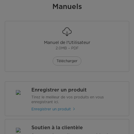
Manuels
Poignée de la porte
Poignée encastrée
Fini de la porte
Blanc
Réfrigérant
R600a
Manuel de l'Utilisateur
2.0MB – PDF
Roulettes/Roues
Non
Télécharger
Largeur (po)
21,7 po
Détails du congélateur
Plage de température (°C)
-12 à -24 °C
Enregistrer un produit
Tirez le meilleur de vos produits en vous
enregistrant ici.
Étagères du congélateur
4
Enregistrer un produit
Conception des tablettes du
Verre
congélateur
Soutien à la clientèle
Bacs du congélateur
Non