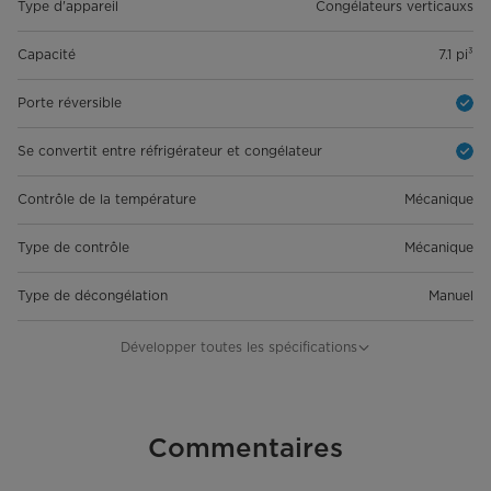
Type d'appareil
Congélateurs verticauxs
Capacité
7.1 pi³
Porte réversible
Se convertit entre réfrigérateur et congélateur
Contrôle de la température
Mécanique
Type de contrôle
Mécanique
Type de décongélation
Manuel
Drain de dégivrage
Développer toutes les spécifications
Voyant d'alimentation
Non
Éclairage intérieur
Commentaires
Non
Filtre à eau
Non