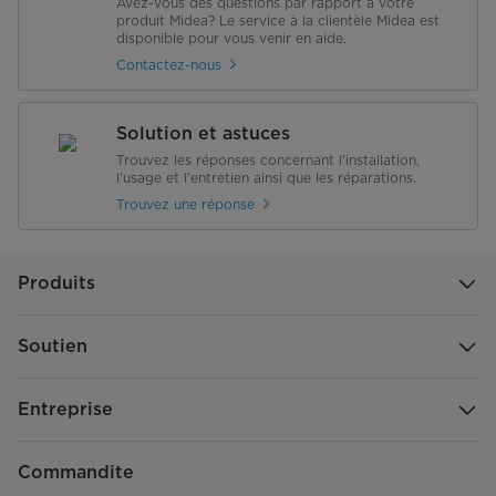
Avez-vous des questions par rapport à votre
produit Midea? Le service à la clientèle Midea est
disponible pour vous venir en aide.
Électricité
Contactez-nous
Exigences électriques (v/Hz)
115/60hz
Solution et astuces
Tension (V)
115V
Trouvez les réponses concernant l'installation,
l'usage et l'entretien ainsi que les réparations.
Ampérage (A)
150A
Trouvez une réponse
Performance et certifications
Produits
Certification d'efficacité
DOE
Certification de sécurité
UL
Soutien
Niveau d'énergie (kW/an)
333 (kWh/an)
Entreprise
Ampérage de fonctionnement (A)
150A
Commandite
Niveau sonore (dB)
42