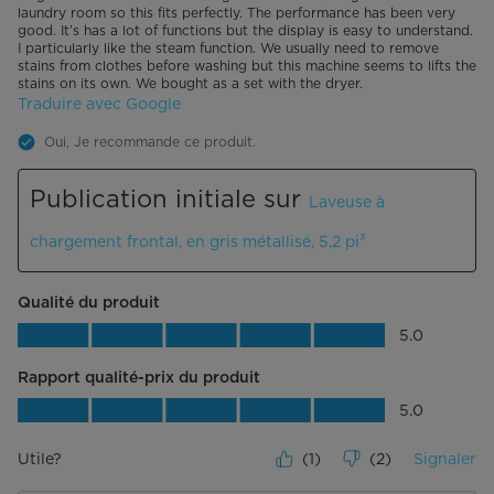
laundry room so this fits perfectly. The performance has been very
good. It’s has a lot of functions but the display is easy to understand.
I particularly like the steam function. We usually need to remove
stains from clothes before washing but this machine seems to lifts the
stains on its own. We bought as a set with the dryer.
Traduire avec Google
Oui, Je recommande ce produit.
Publication initiale sur
Laveuse à
chargement frontal, en gris métallisé, 5,2 pi³
Qualité du produit
Qualité du produit, 5.0 sur 5
5.0
Rapport qualité-prix du produit
Rapport qualité-prix du produit, 5.0 su
5.0
Utile?
(
1
)
(
2
)
Signaler