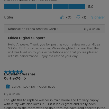
Rapport qualité-prix du produit, 5.0 su
5.0
Utile?
(
0
)
(
1
)
Signaler
Réponse de Midea America Corp :
il y a un an
Midea Digital Support
Hello Angeekr. Thank you for posting your review on our Midea 
5.2 Cu. Ft. Front-load washer. We're delighted to hear that the 
unit has lived up to your expectations and that you're pleased 
with its performance. Enjoy the rest of your day!
5 étoile(s) sur 5.
Excellent washer
Curtisv76
ÉCHANTILLON DU PRODUIT REÇU
il y a un an
I bought this to replace washer in main house and I’m very happy
with it. My wife also loves it. First it looks great and really adds
elegance to the room with the gold trim. We have gold accents in the