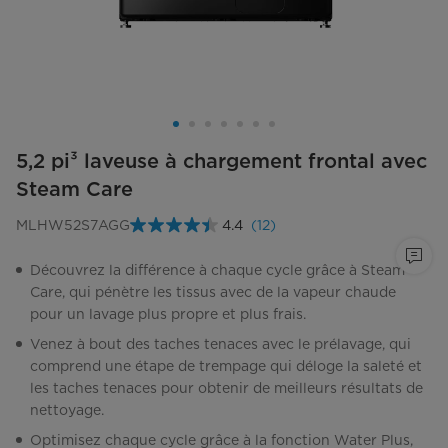
5,2 pi³ laveuse à chargement frontal avec
Steam Care
MLHW52S7AGG
4.4
(12)
Lire
les
12
Découvrez la différence à chaque cycle grâce à Steam
commentaires.
Care, qui pénètre les tissus avec de la vapeur chaude
Lien
vers
pour un lavage plus propre et plus frais.
la
même
Venez à bout des taches tenaces avec le prélavage, qui
page.
comprend une étape de trempage qui déloge la saleté et
les taches tenaces pour obtenir de meilleurs résultats de
nettoyage.
Optimisez chaque cycle grâce à la fonction Water Plus,