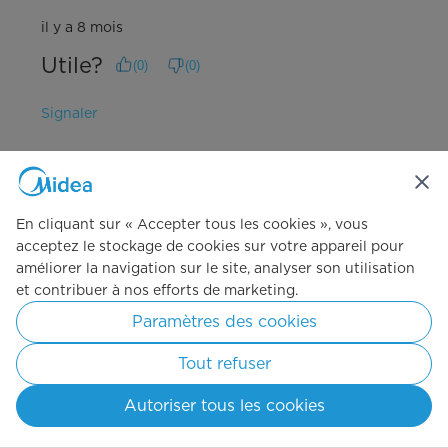
il y a 8 mois
Utile?
(
0
)
(
0
)
Signaler
Traduire avec Google
Q : Which side dies the washer on. Does it open left to right?
Hunter
En cliquant sur « Accepter tous les cookies », vous
il y a un an
acceptez le stockage de cookies sur votre appareil pour
améliorer la navigation sur le site, analyser son utilisation
Traduire avec Google
et contribuer à nos efforts de marketing.
Paramètres des cookies
Publication initiale sur
Laveuse
à chargement frontal, en gris
Tout refuser
métallisé, 5,2 pi³
Autoriser tous les cookies