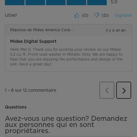
Rapport qualité-prix du produit, 5.0 su
5.0
Utile?
(
0
)
(
0
)
Signaler
Réponse de Midea America Corp :
il y a un an
Midea Digital Support
Hello Mel G. Thank you for posting your review on our Midea 
5.2 cu. ft. Front-load washer in Metallic Grey. We are happy to 
hear that you are enjoying the performance and design of the 
unit. Have a great day!
Précédent
comme
1
–
8 sur 12
commentaire
Suiva
comme
Questions
Avez-vous une question? Demandez
aux personnes qui en sont
propriétaires.