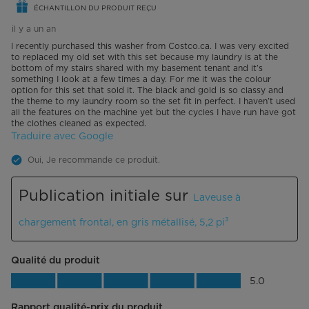
ÉCHANTILLON DU PRODUIT REÇU
il y a un an
I recently purchased this washer from Costco.ca. I was very excited
to replaced my old set with this set because my laundry is at the
bottom of my stairs shared with my basement tenant and it’s
something I look at a few times a day. For me it was the colour
option for this set that sold it. The black and gold is so classy and
the theme to my laundry room so the set fit in perfect. I haven’t used
all the features on the machine yet but the cycles I have run have got
the clothes cleaned as expected.
Traduire avec Google
Oui, Je recommande ce produit.
Publication initiale sur
Laveuse à
chargement frontal, en gris métallisé, 5,2 pi³
Qualité du produit
Qualité du produit, 5.0 sur 5
5.0
Rapport qualité-prix du produit