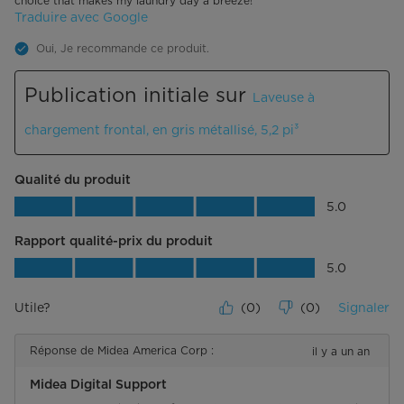
choice that makes my laundry day a breeze!
Traduire avec Google
Oui, Je recommande ce produit.
Publication initiale sur
Laveuse à
chargement frontal, en gris métallisé, 5,2 pi³
Qualité du produit
Qualité du produit, 5.0 sur 5
5.0
Rapport qualité-prix du produit
Rapport qualité-prix du produit, 5.0 su
5.0
Utile?
(
0
)
(
0
)
Signaler
Réponse de Midea America Corp :
il y a un an
Midea Digital Support