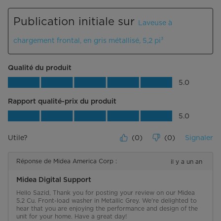
Détails supplémentaires
Publication initiale sur
Laveuse à
Garantie
Garantie limitée de 2 ans, pièces et
chargement frontal, en gris métallisé, 5,2 pi³
main-d’œuvre. Engagement envers
des produits et services de la plus
haute qualité avec une garantie
Qualité du produit
doublée. Valide sur les produits
achetés le ou après le 1er janvier
Qualité du produit, 5.0 sur 5
5.0
2024.
Rapport qualité-prix du produit
Certifié Energy Star
Rapport qualité-prix du produit, 5.0 su
5.0
Certifications
UL
Utile?
(
0
)
(
0
)
Signaler
Réponse de Midea America Corp :
il y a un an
Midea Digital Support
Hello Sazid, Thank you for posting your review on our Midea 
5.2 Cu. Front-load washer in Metallic Grey. We're delighted to 
hear that you are enjoying the performance and design of the 
unit for your home. Have a great day!