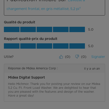
chargement frontal, en gris métallisé, 5,2 pi³
Qualité du produit
Qualité du produit, 5.0 sur 5
5.0
Rapport qualité-prix du produit
Rapport qualité-prix du produit, 5.0 su
5.0
Utile?
(
0
)
(
0
)
Signaler
Réponse de Midea America Corp :
il y a un an
Midea Digital Support
Hello Michmor. Thank you for posting your review on our Midea 
5.2 Cu. Ft. Front Load Washer. We are delighted to hear that 
you are pleased with the features and design of the washer. 
Have a great day!