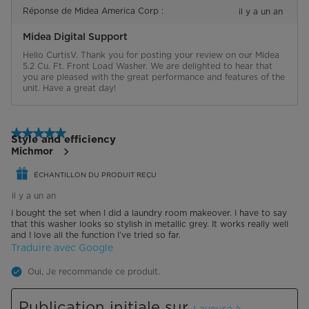
Réponse de Midea America Corp :
il y a un an
Midea Digital Support
Hello CurtisV. Thank you for posting your review on our Midea 
5.2 Cu. Ft. Front Load Washer. We are delighted to hear that 
you are pleased with the great performance and features of the 
unit. Have a great day!
5 étoile(s) sur 5.
Style and efficiency
Michmor
ÉCHANTILLON DU PRODUIT REÇU
il y a un an
I bought the set when I did a laundry room makeover. I have to say
that this washer looks so stylish in metallic grey. It works really well
and I love all the function I’ve tried so far.
Traduire avec Google
Oui, Je recommande ce produit.
Publication initiale sur
Laveuse à