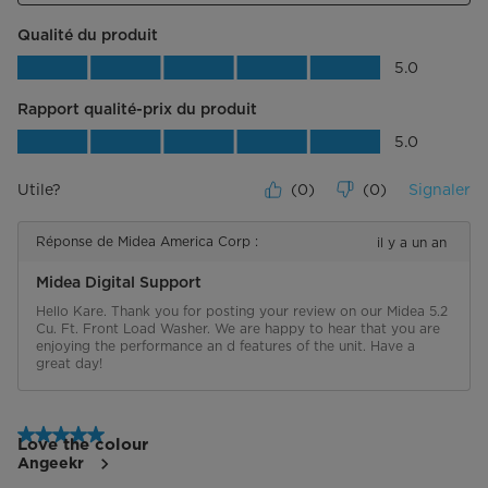
Qualité du produit
Qualité du produit, 5.0 sur 5
5.0
Rapport qualité-prix du produit
Rapport qualité-prix du produit, 5.0 su
5.0
Utile?
(
0
)
(
0
)
Signaler
Réponse de Midea America Corp :
il y a un an
Midea Digital Support
Hello Kare. Thank you for posting your review on our Midea 5.2 
Cu. Ft. Front Load Washer. We are happy to hear that you are 
enjoying the performance an d features of the unit. Have a 
great day!
5 étoile(s) sur 5.
Love the colour
Angeekr