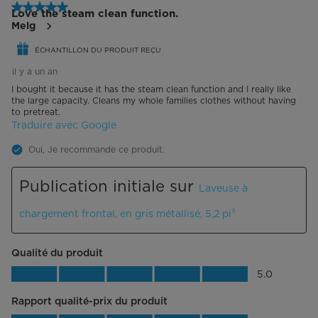
5 étoile(s) sur 5.
Love the steam clean function.
Melg
ÉCHANTILLON DU PRODUIT REÇU
il y a un an
I bought it because it has the steam clean function and I really like
the large capacity. Cleans my whole families clothes without having
to pretreat.
Traduire avec Google
Oui, Je recommande ce produit.
Publication initiale sur
Laveuse à
chargement frontal, en gris métallisé, 5,2 pi³
Qualité du produit
Qualité du produit, 5.0 sur 5
5.0
Rapport qualité-prix du produit