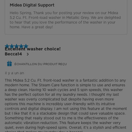
Midea Digital Support
Hello Spring, Thank you for posting your review on our Midea 
5.2 Cu. Ft. Front-load washer in Metallic Grey. We are delighted 
to hear that you love the performance of the washer in your 
home. Have a great day!
5 étoile(s) sur 5.
Excellent washer choice!
Becca14
ÉCHANTILLON DU PRODUIT REÇU
il y a un an
This Midea 5.2 Cu. Ft. front-load washer is a fantastic addition to any
modern home. The Steam Care function is simple to use and ensures
a deep clean. Having 10 wash cycles and 5 spin speeds, this washer
has the perfect option for all my laundry needs. I thought my last
washer was overly complicated but despite having even more
options this machine is incredibly user-friendly with its intuitive
controls and digital display. I am not using this feature at the moment
but I like that it is a stackable design that could save valuable space.
Something that really stood out to me is the effectiveness of the
automatic vibration reduction. This feature keeps the washer very
quiet, even during high-speed spins. Overall, it's a stylish and efficient