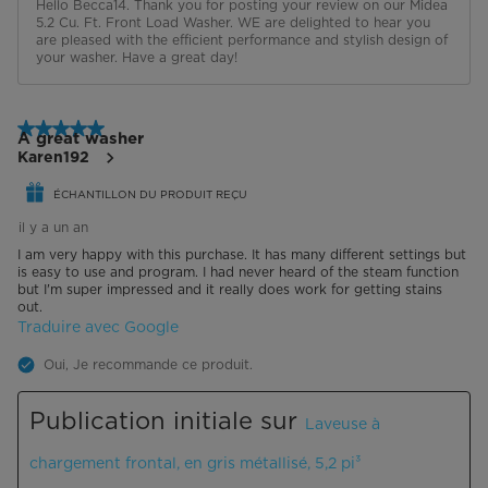
Hello Becca14. Thank you for posting your review on our Midea 
5.2 Cu. Ft. Front Load Washer. WE are delighted to hear you 
are pleased with the efficient performance and stylish design of 
your washer. Have a great day!
5 étoile(s) sur 5.
A great washer
Karen192
ÉCHANTILLON DU PRODUIT REÇU
il y a un an
I am very happy with this purchase. It has many different settings but
is easy to use and program. I had never heard of the steam function
but I'm super impressed and it really does work for getting stains
out.
Traduire avec Google
Oui, Je recommande ce produit.
Publication initiale sur
Laveuse à
chargement frontal, en gris métallisé, 5,2 pi³