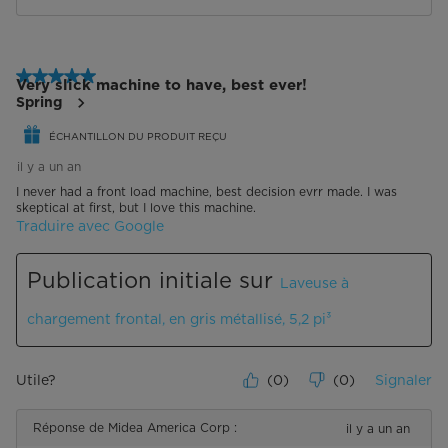
5 étoile(s) sur 5.
Very slick machine to have, best ever!
Spring
ÉCHANTILLON DU PRODUIT REÇU
il y a un an
I never had a front load machine, best decision evrr made. I was
skeptical at first, but I love this machine.
Traduire avec Google
Publication initiale sur
Laveuse à
chargement frontal, en gris métallisé, 5,2 pi³
Utile?
(
0
)
(
0
)
Signaler
Réponse de Midea America Corp :
il y a un an