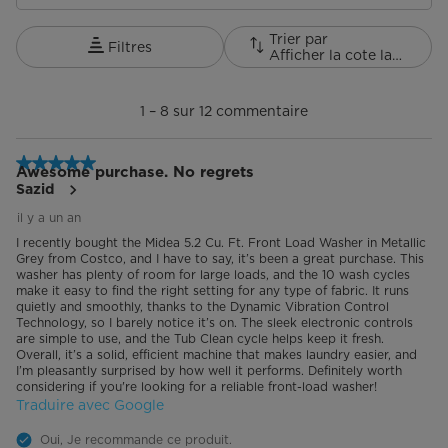
Voyants de l'état du cycle
Trier par
Filtres
Afficher la cote la plus élevée à la plus faible
1
Affichage du temps restant
à
1
–
8 sur 12
commentaire
8
Signal de fin de cycle
sur
12
5 étoile(s) sur 5.
Chauffage
commentaire.
Awesome purchase. No regrets
Sazid
Mémoire en cas de panne de courant
il y a un an
I recently bought the Midea 5.2 Cu. Ft. Front Load Washer in Metallic
Contrôle automatique de la température
Grey from Costco, and I have to say, it’s been a great purchase. This
washer has plenty of room for large loads, and the 10 wash cycles
make it easy to find the right setting for any type of fabric. It runs
Pieds réglables
quietly and smoothly, thanks to the Dynamic Vibration Control
Technology, so I barely notice it’s on. The sleek electronic controls
are simple to use, and the Tub Clean cycle helps keep it fresh.
Éclairage
Non
Overall, it’s a solid, efficient machine that makes laundry easier, and
I’m pleasantly surprised by how well it performs. Definitely worth
considering if you're looking for a reliable front-load washer!
Socle
N/A
Traduire avec Google
Empilable
En option
Oui, Je recommande ce produit.