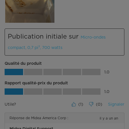
Publication initiale sur
Micro-ondes
compact, 0,7 pi³, 700 watts
Qualité du produit
Qualité du produit, 1.0 sur 5
1.0
Rapport qualité-prix du produit
Rapport qualité-prix du produit, 1.0 sur
1.0
Utile?
(
1
)
(
0
)
Signaler
Réponse de Midea America Corp :
il y a un an
Midea Digital Support