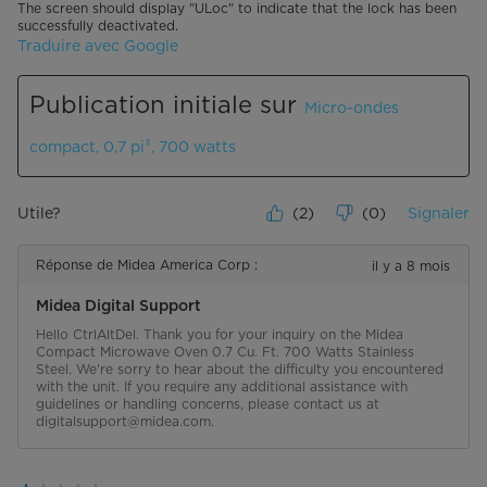
The screen should display "ULoc" to indicate that the lock has been
successfully deactivated.
Traduire avec Google
Publication initiale sur
Micro-ondes
compact, 0,7 pi³, 700 watts
Utile?
(
2
)
(
0
)
Signaler
Réponse de Midea America Corp :
il y a 8 mois
Midea Digital Support
Hello CtrlAltDel. Thank you for your inquiry on the Midea 
Compact Microwave Oven 0.7 Cu. Ft. 700 Watts Stainless 
Steel. We're sorry to hear about the difficulty you encountered 
with the unit. If you require any additional assistance with 
guidelines or handling concerns, please contact us at 
digitalsupport@midea.com.
1 étoile(s) sur 5.