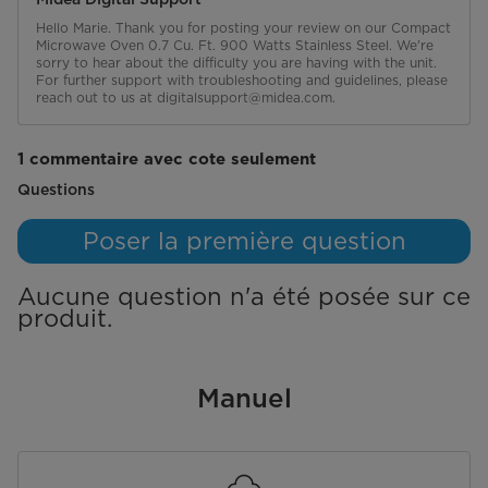
Hello Marie. Thank you for posting your review on our Compact 
Microwave Oven 0.7 Cu. Ft. 900 Watts Stainless Steel. We're 
sorry to hear about the difficulty you are having with the unit. 
For further support with troubleshooting and guidelines, please 
reach out to us at digitalsupport@midea.com.
1 commentaire avec cote seulement
Aucune question n'a été posée sur ce produit.
Questions
Poser la première question
Aucune question n'a été posée sur ce
produit.
Manuel