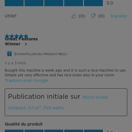
Rapport qualité-prix du produit, 5.0 su
5.0
Utile?
(
0
)
(
0
)
Signaler
5 étoile(s) sur 5.
Great Features
Winner
ÉCHANTILLON DU PRODUIT REÇU
il y a 3 mois
Bought this machine a week ago and it is such a nice machine to use.
Simple yet very effective and has nice looks also in your room .
Traduire avec Google
Publication initiale sur
Micro-ondes
compact, 0,7 pi³, 700 watts
Qualité du produit