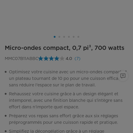
Micro-ondes compact, 0,7 pi³, 700 watts
MMC07B11ABBC
4.0
(7)
Lire
les
7
Optimisez votre cuisine avec un micro-ondes compact et
commentaires.
un plateau tournant de 10 po pour une cuisson efficace
Lien
vers
sans réduire l'espace sur le plan de travail.
la
même
Rehaussez votre cuisine grâce à un design élégant et
page.
intemporel, avec une finition blanche qui s'intègre sans
effort dans n'importe quel espace.
Préparez vos repas sans effort grâce aux six réglages
préprogrammés pour une cuisson rapide et pratique.
Simplifiez la décongélation grâce à un réglage