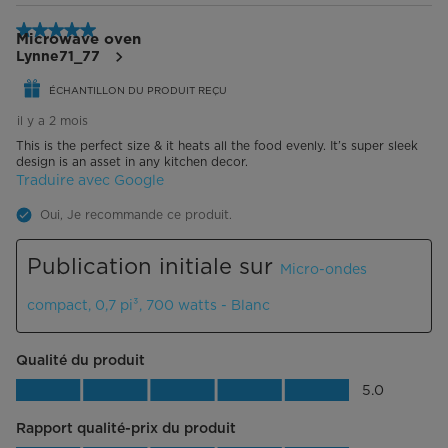
sur
7
5 étoile(s) sur 5.
commentaire.
Microwave oven
Lynne71_77
ÉCHANTILLON DU PRODUIT REÇU
il y a 2 mois
This is the perfect size & it heats all the food evenly. It’s super sleek
design is an asset in any kitchen decor.
Traduire avec Google
Oui, Je recommande ce produit.
Publication initiale sur
Micro-ondes
compact, 0,7 pi³, 700 watts - Blanc
Qualité du produit
Qualité du produit, 5.0 sur 5
5.0
Rapport qualité-prix du produit