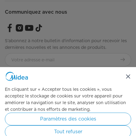
Communiquez avec nous
S'abonnez à notre bulletin d'information pour recevoir les
dernières nouvelles et les annonces de produits.
Consultez notre façon de gérer vos données
Modalités
d'utilisation
En cliquant sur « Accepter tous les cookies », vous
acceptez le stockage de cookies sur votre appareil pour
améliorer la navigation sur le site, analyser son utilisation
Tout simplement idéal
et contribuer à nos efforts de marketing.
Paramètres des cookies
Droits d'auteur 2026 Midea. Tous droits réservés.
Tout refuser
Politique de confidentialité
Clauses d'utilisation