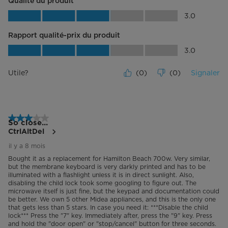
Qualité du produit
Qualité du produit, 3.0 sur 5
3.0
Rapport qualité-prix du produit
Rapport qualité-prix du produit, 3.0 su
3.0
Utile?
(
0
)
(
0
)
Signaler
3 étoile(s) sur 5.
So close...
CtrlAltDel
il y a 8 mois
Bought it as a replacement for Hamilton Beach 700w. Very similar,
but the membrane keyboard is very darkly printed and has to be
illuminated with a flashlight unless it is in direct sunlight. Also,
disabling the child lock took some googling to figure out. The
microwave itself is just fine, but the keypad and documentation could
be better. We own 5 other Midea appliances, and this is the only one
that gets less than 5 stars. In case you need it: ***Disable the child
lock*** Press the "7" key. Immediately after, press the "9" key. Press
and hold the "door open" or "stop/cancel" button for three seconds.