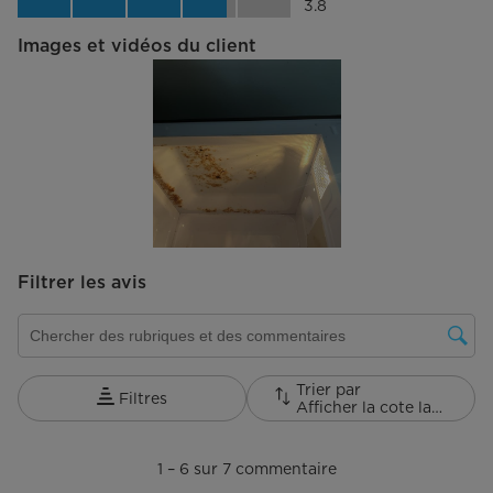
3.8
Images et vidéos du client
Filtrer les avis
Zone de recherche de sujet et d'avis
Trier par
Filtres
Afficher la cote la plus élevée à la plus faible
1
à
1
–
6 sur 7
commentaire
6