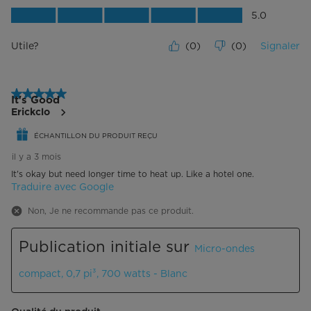
Rapport qualité-prix du produit, 5.0 su
5.0
Utile?
(
0
)
(
0
)
Signaler
5 étoile(s) sur 5.
It's Good
Erickclo
ÉCHANTILLON DU PRODUIT REÇU
il y a 3 mois
It's okay but need longer time to heat up. Like a hotel one.
Traduire avec Google
Non, Je ne recommande pas ce produit.
Publication initiale sur
Micro-ondes
compact, 0,7 pi³, 700 watts - Blanc