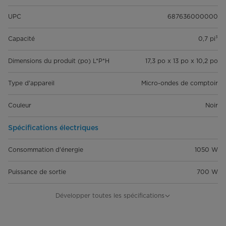
UPC
687636000000
Capacité
0,7 pi³
Dimensions du produit (po) L*P*H
17,3 po x 13 po x 10,2 po
Type d'appareil
Micro-ondes de comptoir
Couleur
Noir
Spécifications électriques
Consommation d'énergie
1050 W
Puissance de sortie
700 W
Source d'alimentation
120 V / 60 Hz
Développer toutes les spécifications
Détails supplémentaires