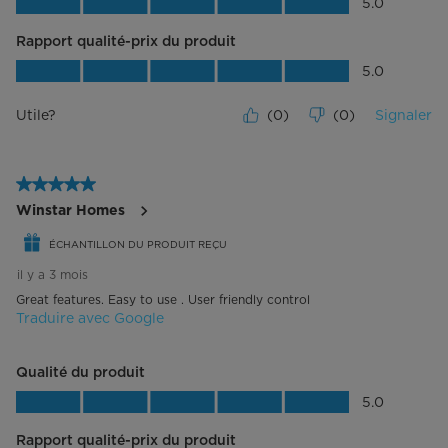
Qualité du produit, 5.0 sur 5
5.0
Rapport qualité-prix du produit
Rapport qualité-prix du produit, 5.0 su
5.0
Utile?
(
0
)
(
0
)
Signaler
5 étoile(s) sur 5.
Winstar Homes
ÉCHANTILLON DU PRODUIT REÇU
il y a 3 mois
Great features. Easy to use . User friendly control
Traduire avec Google
Qualité du produit
Qualité du produit, 5.0 sur 5
5.0
Rapport qualité-prix du produit